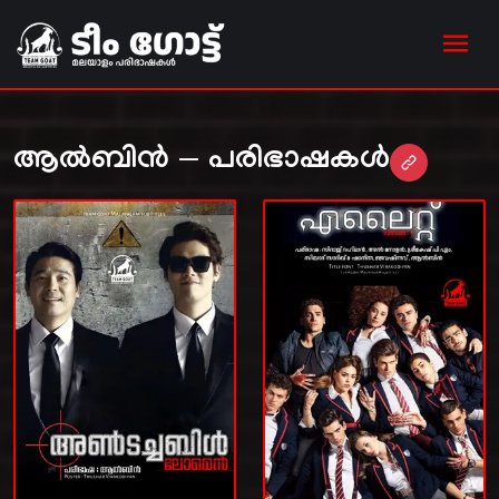
ആൽബിൻ — പരിഭാഷകൾ