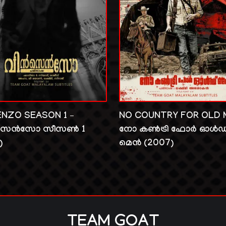
ENZO SEASON 1 –
NO COUNTRY FOR OLD 
സെൻസോ സീസൺ 1
നോ കൺട്രി ഫോർ ഓൾഡ
)
മെൻ (2007)
TEAM GOAT