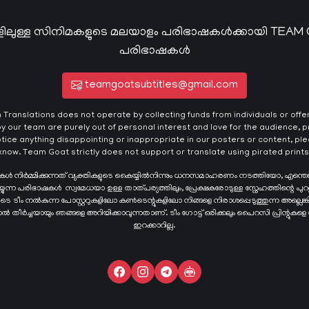
ിലുള്ള സിനിമകളുടെ മലയാളം പരിഭാഷകൾക്കായി TEAM
പരിഭാഷകൾ
teamgoatsubtitles@gmail.com
ranslations does not operate by collecting funds from individuals or offeri
y our team are purely out of personal interest and love for the audience, pr
otice anything disappointing or inappropriate in our posters or content, plea
know. Team Goat strictly does not support or translate using pirated prints
ഷകൾ നിർമ്മിക്കുന്നത് വ്യക്തികളുടെ കൈയ്യില്‍നിന്നും ധനസമാഹരണം നടത്തിയോ, എന്തെ
ന്ന പരിഭാഷകള്‍ സ്വമേധയാ ഉള്ള താത്പര്യത്തിലും, പ്രേക്ഷകരോടുള്ള സ്നേഹത്തിന്റെ പുറ
ങളുടെ ടീം നൽകുന്ന പോസ്റ്ററുകളിലോ കൺടെന്റുകളിലോ നിങ്ങളെ നിരാശപ്പെടുത്തുന്ന അല്ല
്ടാൽ തീർച്ചയായും ഞങ്ങളെ അറിയിക്കാവുന്നതാണ്. ടീം ഗോട്ട് ഒരിക്കലും പൈറസി പ്രിന്റുകളെ
ഇറക്കാറില്ല.