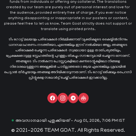
funds from individuals or offering any collateral. The translations
created by our team are purely out of personal interest and love for
the audience, provided entirely free of charge. If you ever notice
anything disappointing or inappropriate in our posters or content,
please feel free to let us know. Team Goat strictly does not support or
translate using pirated prints.
ടീം ഗോട്ട് മലയാളം പരിഭാഷകൾ നിർമ്മിക്കുന്നത് വ്യക്തികളുടെ കൈയ്യില്‍നിന്നും
ധനസമാഹരണം നടത്തിയോ, എന്തെങ്കിലും ഈട് നൽകിയോ അല്ല. ഞങ്ങളുടെ
പരിഭാഷകർ ചെയ്യുന്ന പരിഭാഷകള്‍ സ്വമേധയാ ഉള്ള താത്പര്യത്തിലും,
പ്രേക്ഷകരോടുള്ള സ്നേഹത്തിന്റെ പുറത്തും തികച്ചും സൗജന്യമായി ചെയ്യുന്ന ഒന്നാണ്.
ഞങ്ങളുടെ ടീം നൽകുന്ന പോസ്റ്ററുകളിലോ കൺടെന്റുകളിലോ നിങ്ങളെ
നിരാശപ്പെടുത്തുന്ന അല്ലെങ്കിൽ പാടില്ലാത്തതോ ആയ എന്തെങ്കിലും ശ്രദ്ധയിൽ
പെട്ടാൽ തീർച്ചയായും ഞങ്ങളെ അറിയിക്കാവുന്നതാണ്. ടീം ഗോട്ട് ഒരിക്കലും പൈറസി
പ്രിന്റുകളെ സപ്പോർട്ട് ചെയ്ത് പരിഭാഷകൾ ഇറക്കാറില്ല.
●
അവസാനമായി പുതുക്കിയത് - Aug 01, 2026, 7:06 PM IST
© 2021-2026 TEAM GOAT. All Rights Reserved.