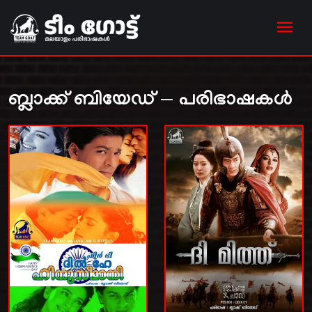
ബ്ലാക്ക് ബിയേഡ് — പരിഭാഷകൾ