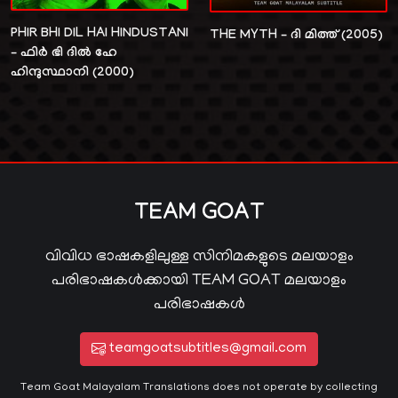
PHIR BHI DIL HAI HINDUSTANI
THE MYTH – ദി മിത്ത് (2005)
– ഫിർ ഭി ദിൽ ഹേ
ഹിന്ദുസ്ഥാനി (2000)
TEAM GOAT
വിവിധ ഭാഷകളിലുള്ള സിനിമകളുടെ മലയാളം
പരിഭാഷകൾക്കായി TEAM GOAT മലയാളം
പരിഭാഷകൾ
teamgoatsubtitles@gmail.com
Team Goat Malayalam Translations does not operate by collecting