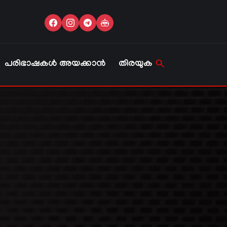
പരിഭാഷകൾ അയക്കാൻ
തിരയുക