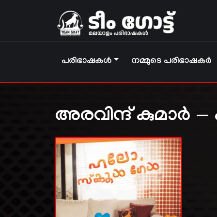
പരിഭാഷകൾ
നമ്മുടെ പരിഭാഷകർ
അരവിന്ദ് കുമാർ 