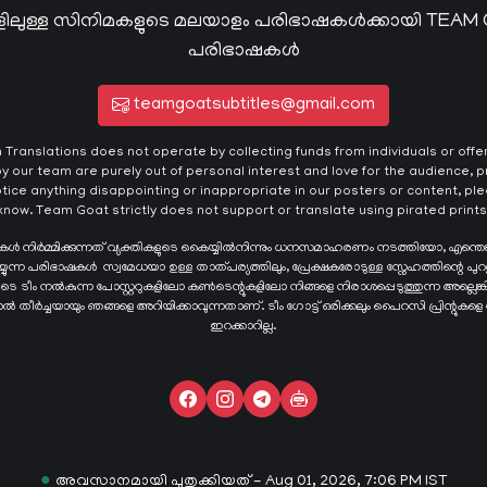
ിലുള്ള സിനിമകളുടെ മലയാളം പരിഭാഷകൾക്കായി TEAM
പരിഭാഷകൾ
teamgoatsubtitles@gmail.com
ranslations does not operate by collecting funds from individuals or offeri
y our team are purely out of personal interest and love for the audience, pr
otice anything disappointing or inappropriate in our posters or content, plea
know. Team Goat strictly does not support or translate using pirated prints
ഷകൾ നിർമ്മിക്കുന്നത് വ്യക്തികളുടെ കൈയ്യില്‍നിന്നും ധനസമാഹരണം നടത്തിയോ, എന്തെ
ന്ന പരിഭാഷകള്‍ സ്വമേധയാ ഉള്ള താത്പര്യത്തിലും, പ്രേക്ഷകരോടുള്ള സ്നേഹത്തിന്റെ പുറ
ങളുടെ ടീം നൽകുന്ന പോസ്റ്ററുകളിലോ കൺടെന്റുകളിലോ നിങ്ങളെ നിരാശപ്പെടുത്തുന്ന അല്ല
്ടാൽ തീർച്ചയായും ഞങ്ങളെ അറിയിക്കാവുന്നതാണ്. ടീം ഗോട്ട് ഒരിക്കലും പൈറസി പ്രിന്റുകളെ
ഇറക്കാറില്ല.
●
അവസാനമായി പുതുക്കിയത് - Aug 01, 2026, 7:06 PM IST