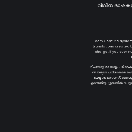
വിവിധ ഭാഷകള
Team Goat Malayalam T
translations created b
charge. If you ever n
ടീം ഗോട്ട് മലയാളം പരിഭാ
ഞങ്ങളുടെ പരിഭാഷകർ ചെയ്യു
ചെയ്യുന്ന ഒന്നാണ്. ഞങ്
എന്തെങ്കിലും ശ്രദ്ധയിൽ പെട