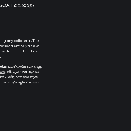
 GOAT മലയാളം
ng any collateral. The
ovided entirely free of
se feel free to let us
.
ങ്കിലും ഈട് നൽകിയോ അല്ല.
ത്തും തികച്ചും സൗജന്യമായി
െങ്കിൽ പാടില്ലാത്തതോ ആയ
 സപ്പോർട്ട് ചെയ്ത് പരിഭാഷകൾ