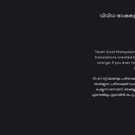
വിവിധ ഭാഷകള
Team Goat Malayalam T
translations created b
charge. If you ever n
ടീം ഗോട്ട് മലയാളം പരിഭാ
ഞങ്ങളുടെ പരിഭാഷകർ ചെയ്യു
ചെയ്യുന്ന ഒന്നാണ്. ഞങ്
എന്തെങ്കിലും ശ്രദ്ധയിൽ പെട