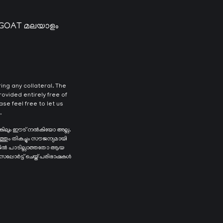
 GOAT മലയാളം
ng any collateral. The
ovided entirely free of
se feel free to let us
.
ങ്കിലും ഈട് നൽകിയോ അല്ല.
ത്തും തികച്ചും സൗജന്യമായി
െങ്കിൽ പാടില്ലാത്തതോ ആയ
 സപ്പോർട്ട് ചെയ്ത് പരിഭാഷകൾ