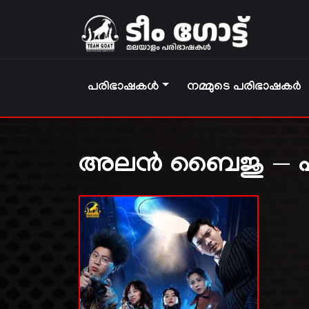
പരിഭാഷകൾ
നമ്മുടെ പരിഭാഷകർ
അലൻ ബൈജു — 