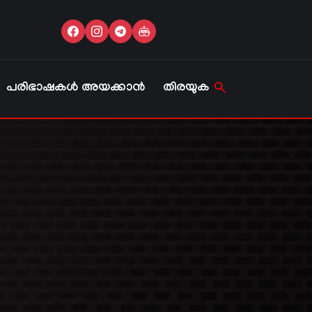
പരിഭാഷകൾ അയക്കാൻ
തിരയുക