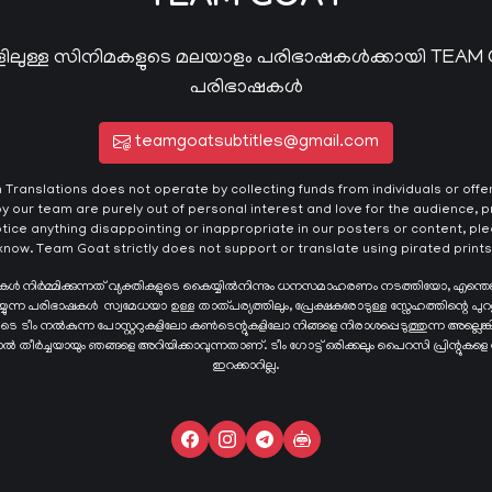
TEAM GOAT
ിലുള്ള സിനിമകളുടെ മലയാളം പരിഭാഷകൾക്കായി TEAM
പരിഭാഷകൾ
teamgoatsubtitles@gmail.com
ranslations does not operate by collecting funds from individuals or offeri
y our team are purely out of personal interest and love for the audience, pr
otice anything disappointing or inappropriate in our posters or content, plea
know. Team Goat strictly does not support or translate using pirated prints
ഷകൾ നിർമ്മിക്കുന്നത് വ്യക്തികളുടെ കൈയ്യില്‍നിന്നും ധനസമാഹരണം നടത്തിയോ, എന്തെ
ന്ന പരിഭാഷകള്‍ സ്വമേധയാ ഉള്ള താത്പര്യത്തിലും, പ്രേക്ഷകരോടുള്ള സ്നേഹത്തിന്റെ പുറ
ങളുടെ ടീം നൽകുന്ന പോസ്റ്ററുകളിലോ കൺടെന്റുകളിലോ നിങ്ങളെ നിരാശപ്പെടുത്തുന്ന അല്ല
്ടാൽ തീർച്ചയായും ഞങ്ങളെ അറിയിക്കാവുന്നതാണ്. ടീം ഗോട്ട് ഒരിക്കലും പൈറസി പ്രിന്റുകളെ
ഇറക്കാറില്ല.