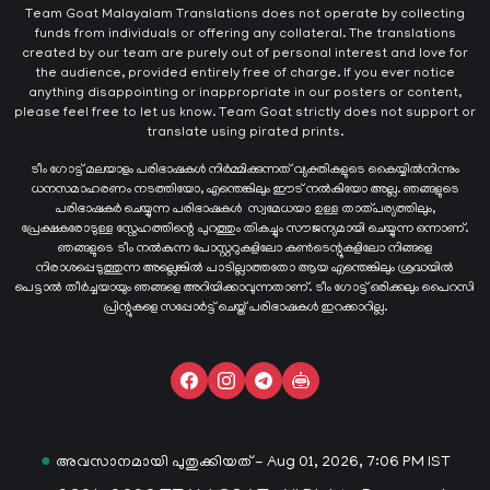
Team Goat Malayalam Translations does not operate by collecting
funds from individuals or offering any collateral. The translations
created by our team are purely out of personal interest and love for
the audience, provided entirely free of charge. If you ever notice
anything disappointing or inappropriate in our posters or content,
please feel free to let us know. Team Goat strictly does not support or
translate using pirated prints.
ടീം ഗോട്ട് മലയാളം പരിഭാഷകൾ നിർമ്മിക്കുന്നത് വ്യക്തികളുടെ കൈയ്യില്‍നിന്നും
ധനസമാഹരണം നടത്തിയോ, എന്തെങ്കിലും ഈട് നൽകിയോ അല്ല. ഞങ്ങളുടെ
പരിഭാഷകർ ചെയ്യുന്ന പരിഭാഷകള്‍ സ്വമേധയാ ഉള്ള താത്പര്യത്തിലും,
പ്രേക്ഷകരോടുള്ള സ്നേഹത്തിന്റെ പുറത്തും തികച്ചും സൗജന്യമായി ചെയ്യുന്ന ഒന്നാണ്.
ഞങ്ങളുടെ ടീം നൽകുന്ന പോസ്റ്ററുകളിലോ കൺടെന്റുകളിലോ നിങ്ങളെ
നിരാശപ്പെടുത്തുന്ന അല്ലെങ്കിൽ പാടില്ലാത്തതോ ആയ എന്തെങ്കിലും ശ്രദ്ധയിൽ
പെട്ടാൽ തീർച്ചയായും ഞങ്ങളെ അറിയിക്കാവുന്നതാണ്. ടീം ഗോട്ട് ഒരിക്കലും പൈറസി
പ്രിന്റുകളെ സപ്പോർട്ട് ചെയ്ത് പരിഭാഷകൾ ഇറക്കാറില്ല.
●
അവസാനമായി പുതുക്കിയത് - Aug 01, 2026, 7:06 PM IST