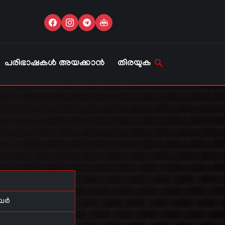
പരിഭാഷകൾ അയക്കാൻ
തിരയുക
രബർ