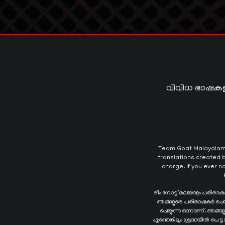
വിവിധ ഭാഷകള
Team Goat Malayalam T
translations created b
charge. If you ever n
ടീം ഗോട്ട് മലയാളം പരിഭാ
ഞങ്ങളുടെ പരിഭാഷകർ ചെയ്യു
ചെയ്യുന്ന ഒന്നാണ്. ഞങ്
എന്തെങ്കിലും ശ്രദ്ധയിൽ പെട