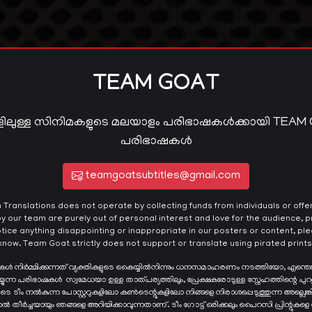
TEAM GOAT
ിലുള്ള സിനിമകളുടെ മലയാളം പരിഭാഷകൾക്കായി TEAM
പരിഭാഷകൾ
teamgoatsubtitles@gmail.com
ranslations does not operate by collecting funds from individuals or offeri
y our team are purely out of personal interest and love for the audience, pr
otice anything disappointing or inappropriate in our posters or content, plea
know. Team Goat strictly does not support or translate using pirated prints
ഷകൾ നിർമ്മിക്കുന്നത് വ്യക്തികളുടെ കൈയ്യില്‍നിന്നും ധനസമാഹരണം നടത്തിയോ, എന്തെ
ന്ന പരിഭാഷകള്‍ സ്വമേധയാ ഉള്ള താത്പര്യത്തിലും, പ്രേക്ഷകരോടുള്ള സ്നേഹത്തിന്റെ പുറ
ങളുടെ ടീം നൽകുന്ന പോസ്റ്ററുകളിലോ കൺടെന്റുകളിലോ നിങ്ങളെ നിരാശപ്പെടുത്തുന്ന അല്ല
്ടാൽ തീർച്ചയായും ഞങ്ങളെ അറിയിക്കാവുന്നതാണ്. ടീം ഗോട്ട് ഒരിക്കലും പൈറസി പ്രിന്റുകളെ