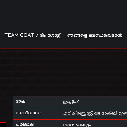
TEAM GOAT / ടീം ഗോട്ട്
ഞങ്ങളെ ബന്ധപ്പെടാൻ
ഭാഷ
ഇംഗ്ലീഷ്
സംവിധാനം
എറിക് ബ്രെസ്സ്, ജെ മാക്ബി ഗ്
പരിഭാഷ
മോനു കൊല്ലം