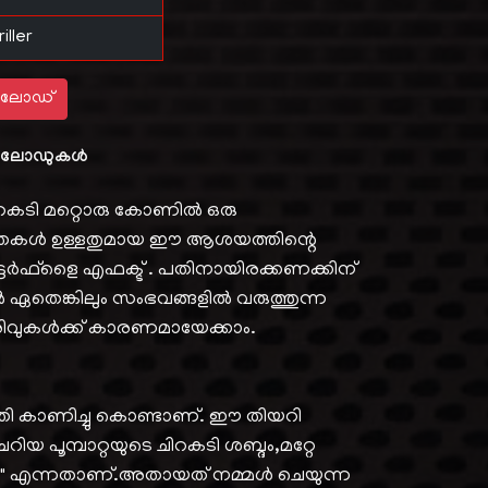
iller
ലോഡ്
ലോഡുകൾ
ിറകടി മറ്റൊരു കോണിൽ ഒരു
്യതകൾ ഉള്ളതുമായ ഈ ആശയത്തിന്റെ
ടർഫ്‌ളൈ എഫക്ട് . പതിനായിരക്കണക്കിന്
 ഏതെങ്കിലും സംഭവങ്ങളിൽ വരുത്തുന്ന
തിരിവുകൾക്ക് കാരണമായേക്കാം.
ി കാണിച്ചു കൊണ്ടാണ്. ഈ തിയറി
റിയ പൂമ്പാറ്റയുടെ ചിറകടി ശബ്ദം,മറ്റേ
കാം" എന്നതാണ്.അതായത് നമ്മൾ ചെയുന്ന