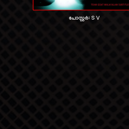
പോസ്റ്റർ:
S V