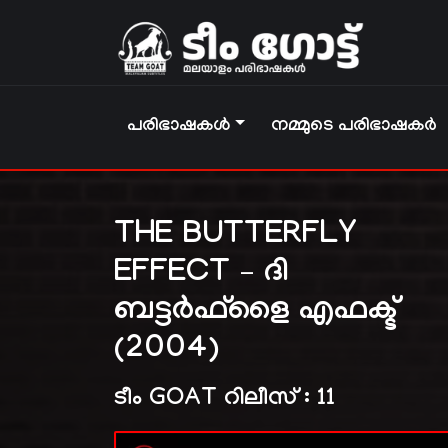
പരിഭാഷകൾ
നമ്മുടെ പരിഭാഷകർ
THE BUTTERFLY
EFFECT – ദി
ബട്ടർഫ്‌ളൈ എഫക്ട്
(2004)
ടീം GOAT റിലീസ് : 11