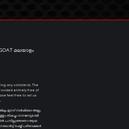
 GOAT മലയാളം
ng any collateral. The
ovided entirely free of
se feel free to let us
.
ങ്കിലും ഈട് നൽകിയോ അല്ല.
ത്തും തികച്ചും സൗജന്യമായി
െങ്കിൽ പാടില്ലാത്തതോ ആയ
 സപ്പോർട്ട് ചെയ്ത് പരിഭാഷകൾ