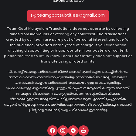
പരിഭാഷകൾ
teamgoatsubtitles@gmail.com
Team Goat Malayalam Translations does not operate by collecting
funds from individuals or offering any collateral. The translations
created by our team are purely out of personal interest and love for
the audience, provided entirely free of charge. If you ever notice
anything disappointing or inappropriate in our posters or content,
please feel free to let us know. Team Goat strictly does not support or
translate using pirated prints.
ടീം ഗോട്ട് മലയാളം പരിഭാഷകൾ നിർമ്മിക്കുന്നത് വ്യക്തികളുടെ കൈയ്യില്‍നിന്നും
ധനസമാഹരണം നടത്തിയോ, എന്തെങ്കിലും ഈട് നൽകിയോ അല്ല. ഞങ്ങളുടെ
പരിഭാഷകർ ചെയ്യുന്ന പരിഭാഷകള്‍ സ്വമേധയാ ഉള്ള താത്പര്യത്തിലും,
പ്രേക്ഷകരോടുള്ള സ്നേഹത്തിന്റെ പുറത്തും തികച്ചും സൗജന്യമായി ചെയ്യുന്ന ഒന്നാണ്.
ഞങ്ങളുടെ ടീം നൽകുന്ന പോസ്റ്ററുകളിലോ കൺടെന്റുകളിലോ നിങ്ങളെ
നിരാശപ്പെടുത്തുന്ന അല്ലെങ്കിൽ പാടില്ലാത്തതോ ആയ എന്തെങ്കിലും ശ്രദ്ധയിൽ
പെട്ടാൽ തീർച്ചയായും ഞങ്ങളെ അറിയിക്കാവുന്നതാണ്. ടീം ഗോട്ട് ഒരിക്കലും പൈറസി
പ്രിന്റുകളെ സപ്പോർട്ട് ചെയ്ത് പരിഭാഷകൾ ഇറക്കാറില്ല.