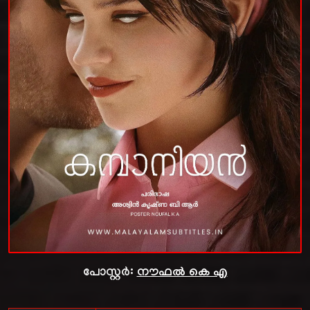
പോസ്റ്റർ:
നൗഫൽ കെ എ