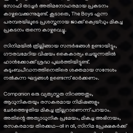
സോഫി താച്ചർ അതിമനോഹരമായ പ്രകടനം
കാഴ്ചവെക്കുന്നുമുണ്ട്. കൂടാതെ, The Boys എന്ന
പരമ്പരയിലൂടെ പ്രശസ്തനായ ജാക്ക് ക്വെയ്‌ഡും മികച്ച
പ്രകടനം തന്നെ കാഴ്ചവെച്ചു.
സിനിമയിൽ ത്രില്ലിങ്ങായ സന്ദർഭങ്ങൾ ഉണ്ടായിട്ടും,
ഗൗരവമേറിയ വിഷയം കൈകാര്യം ചെയ്യുന്നതിൽ
ഹാൻക്കോക്ക് ശ്രദ്ധ പുലർത്തിയിട്ടുണ്ട്.
കുടുംബപീഡനത്തിനെതിരെ ശക്തമായ സന്ദേശം
നൽകുന്ന ഘട്ടങ്ങൾ ഉണ്ടെന്ന് ഓർക്കണം.
Companion ഒരു വ്യത്യസ്തത നിറഞ്ഞതും,
ആധുനികതയും രസകരമായ നിമിഷങ്ങളും
ചേർത്തെഴുതിയ മികച്ച ത്രില്ലറാണെന്ന് പറയാം.
അതിന്റെ അത്യാധുനിക പ്രമേയം, മികച്ച അഭിനയം,
രസകരമായ തിരക്കഥ—all in all, സിനിമ പ്രേക്ഷകർക്ക്