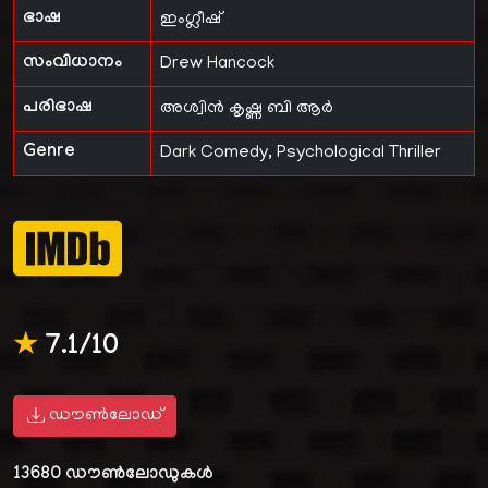
ഭാഷ
ഇംഗ്ലീഷ്
സംവിധാനം
Drew Hancock
പരിഭാഷ
അശ്വിൻ കൃഷ്ണ ബി ആർ
Genre
Dark Comedy, Psychological Thriller
★
7.1/10
ഡൗൺലോഡ്
13680
ഡൗൺലോഡുകൾ