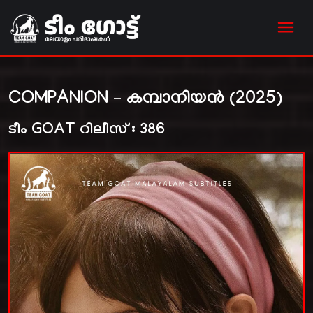
COMPANION – കമ്പാനിയൻ (2025)
ടീം GOAT റിലീസ് : 386