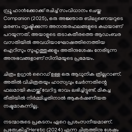
ഡ്രൂ ഹാൻക്കോക്ക് രചിച്ച് സംവിധാനം ചെയ്ത
Companion (2025), ഒരു അജ്ഞാത ബില്യണെയറുടെ
മരണം സൃഷ്ടിക്കുന്ന അനന്തരഫലങ്ങളുടെ കഥയാണ്
പറയുന്നത്. അയാളുടെ തടാകതീരത്തെ ആഡംബര
വസതിയിൽ അവധിയാഘോഷത്തിനെത്തിയ
ഐറിസും സുഹൃത്തുക്കളും അതിനുശേഷം നേരിടുന്ന
അനുഭവങ്ങളാണ് സിനിമയുടെ പ്രമേയം.
ചിത്രം ഉഗ്രൻ റൈഡ് ഉള്ള ഒരു ആധുനിക ത്രില്ലറാണ്.
അതിൽ വിചിത്രതയും ഹാസ്യവും ചേര്‍ന്നതിന്റെ
ഫലമായി കഥയ്ക്ക് വേറിട്ട ഭാവം ലഭിച്ചിട്ടുണ്ട്. മികച്ച
രീതിയിൽ നിർമ്മിച്ചതിനാൽ ആകർഷണീയത
നഷ്ടമാകുന്നില്ല.
നടന്മാരുടെ പ്രകടനം ഏറെ പ്രശംസനീയമാണ്.
പ്രത്യേകിച്ച് Heretic (2024) എന്ന ചിത്രത്തിനു ശേഷം