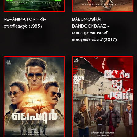
RE-ANIMATOR – റീ-
BABUMOSHAI
അനിമേറ്റർ (1985)
BANDOOKBAAZ –
ബാബുമൊശായ്
ബന്ദുക്ക്‌ബാസ് (2017)