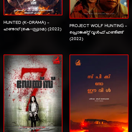
HUNTED (K-DRAMA) –
PROJECT WOLF HUNTING –
ഹണ്ടഡ് (കെ-ഡ്രാമ) (2022)
പ്രൊജക്റ്റ്‌ വൂൾഫ് ഹണ്ടിങ്ങ്
(2022)