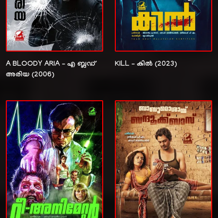
A BLOODY ARIA – എ ബ്ലഡ്‌
KILL – കിൽ (2023)
അരിയ (2006)