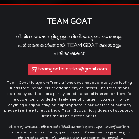
TEAM GOAT
വിവിധ ഭാഷകളിലുള്ള സിനിമകളുടെ മലയാളം
പരിഭാഷകൾക്കായി TEAM GOAT മലയാളം
പരിഭാഷകൾ
teamgoatsubtitles@gmail.com
Team Goat Malayalam Translations does not operate by collecting
funds from individuals or offering any collateral. The translations
created by our team are purely out of personal interest and love for
the audience, provided entirely free of charge. If you ever notice
anything disappointing or inappropriate in our posters or content,
please feel free to let us know. Team Goat strictly does not support or
translate using pirated prints.
ടീം ഗോട്ട് മലയാളം പരിഭാഷകൾ നിർമ്മിക്കുന്നത് വ്യക്തികളുടെ കൈയ്യില്‍നിന്നും
ധനസമാഹരണം നടത്തിയോ, എന്തെങ്കിലും ഈട് നൽകിയോ അല്ല. ഞങ്ങളുടെ
പരിഭാഷകർ ചെയ്യുന്ന പരിഭാഷകള്‍ സ്വമേധയാ ഉള്ള താത്പര്യത്തിലും,