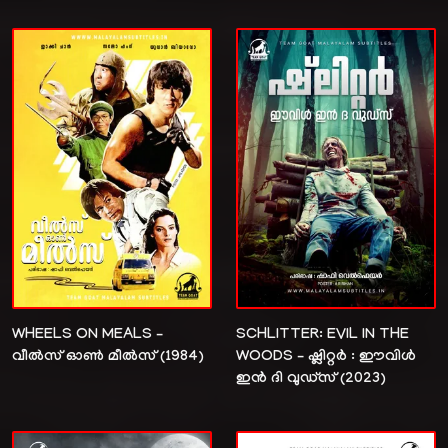
WHEELS ON MEALS –
SCHLITTER: EVIL IN THE
വീൽസ് ഓൺ മീൽസ് (1984)
WOODS – ഷ്ലിറ്റർ : ഈവിൾ
ഇൻ ദി വുഡ്‌സ് (2023)