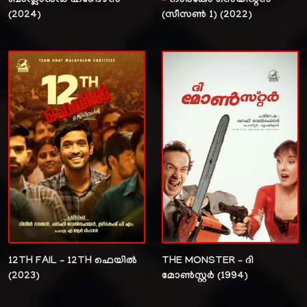
ബാഡ്ലാൻഡ് ഹണ്ടേഴ്സ്
– നാർകോ സെയിന്റ്സ്
(2024)
(സീസൺ 1) (2022)
12TH FAIL – 12TH ഫെയിൽ
THE MONSTER – ദി
(2023)
മോൺസ്റ്റർ (1994)