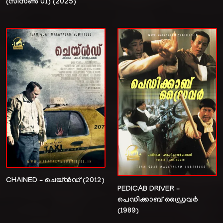
(സീസൺ 01) (2025)
CHAINED – ചെയ്ൻഡ് (2012)
PEDICAB DRIVER –
പെഡിക്കാബ് ഡ്രൈവർ
(1989)