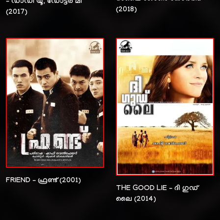
– ഡാഡി യൂ, ഡോട്ടർ മീ
(2018)
(2017)
FRIEND – ഫ്രണ്ട് (2001)
THE GOOD LIE – ദി ഗുഡ്
ലൈ (2014)