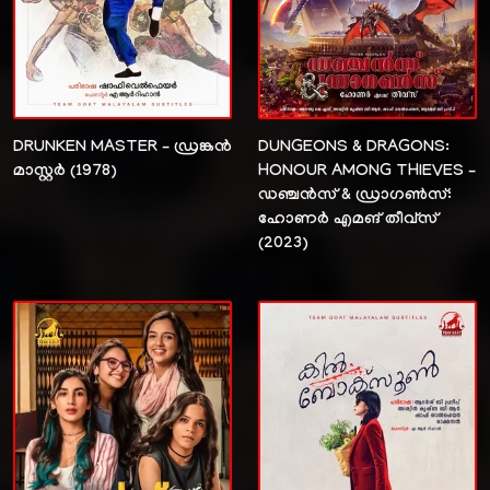
DRUNKEN MASTER – ഡ്രങ്കൻ
DUNGEONS & DRAGONS:
മാസ്റ്റർ (1978)
HONOUR AMONG THIEVES –
ഡഞ്ചൻസ് & ഡ്രാഗൺസ്:
ഹോണർ എമങ് തീവ്സ്
(2023)