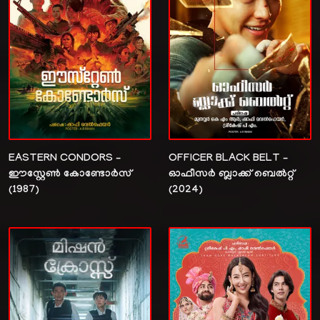
EASTERN CONDORS –
OFFICER BLACK BELT –
ഈസ്റ്റേൺ കോണ്ടോർസ്
ഓഫീസർ ബ്ലാക്ക് ബെൽറ്റ്‌
(1987)
(2024)