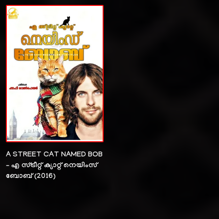
A STREET CAT NAMED BOB
– എ സ്ട്രീറ്റ് ക്യാറ്റ് നെയിംസ്
ബോബ് (2016)