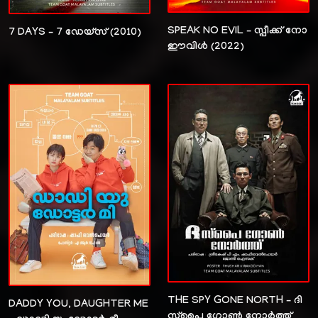
SPEAK NO EVIL – സ്പീക്ക് നോ
7 DAYS – 7 ഡേയ്‌സ് (2010)
ഈവിൾ (2022)
THE SPY GONE NORTH – ദി
DADDY YOU, DAUGHTER ME
സ്‌പൈ ഗോൺ നോർത്ത്