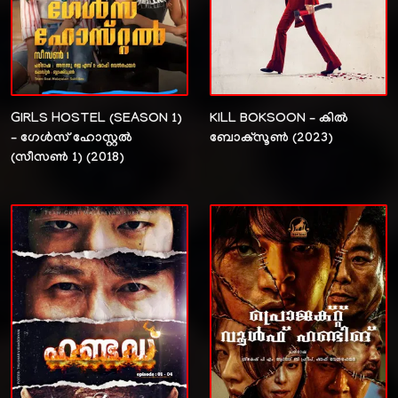
GIRLS HOSTEL (SEASON 1)
KILL BOKSOON – കിൽ
– ഗേൾസ് ഹോസ്റ്റൽ
ബോക്സൂൺ (2023)
(സീസൺ 1) (2018)