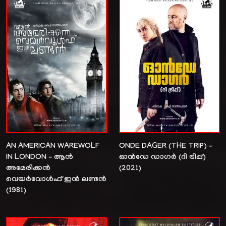
AN AMERICAN WAREWOLF
ONDE DAGER (THE TRIP) –
IN LONDON – ആൻ
ഓൻഡേ ഡാഗർ (ദി ട്രിപ്പ്‌)
അമേരിക്കൻ
(2021)
വെയർവോൾഫ് ഇൻ ലണ്ടൻ
(1981)