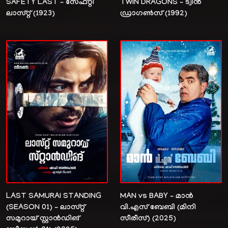
SAFETY LAST – സേഫ്റ്റി
TWIN DRAGONS – ട്വിൻ
ലാസ്റ്റ് (1923)
ഡ്രാഗൺസ് (1992)
LAST SAMURAI STANDING
MAN vs BABY – മാൻ
(SEASON 01) – ലാസ്റ്റ്
വി.എസ് ബേബി (മിനി
സമുറായ് സ്റ്റാൻഡിങ്
സീരീസ്) (2025)