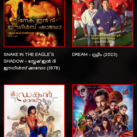
SNAKE IN THE EAGLE’S
DREAM – ഡ്രീം (2023)
SHADOW – സ്നേക് ഇൻ ദി
ഈഗിൾസ് ഷാഡോ (1978)