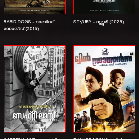
RABID DOGS – റാബിഡ്
STVURY – സ്ത്യൂരി (2025)
ഡോഗ്സ് (2015)