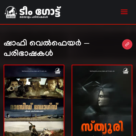
ഷാഫി വെൽഫെയർ —
പരിഭാഷകൾ