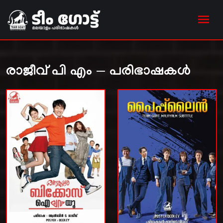
രാജീവ് പി എം — പരിഭാഷകൾ