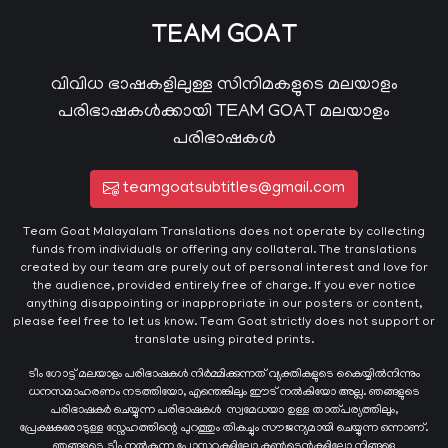
TEAM GOAT
വിവിധ ഭാഷകളിലുള്ള സിനിമകളുടെ മലയാളം
പരിഭാഷകൾക്കായി TEAM GOAT മലയാളം
പരിഭാഷകൾ
teamgoatsubtitles@gmail.com
Team Goat Malayalam Translations does not operate by collecting
funds from individuals or offering any collateral. The translations
created by our team are purely out of personal interest and love for
the audience, provided entirely free of charge. If you ever notice
anything disappointing or inappropriate in our posters or content,
please feel free to let us know. Team Goat strictly does not support or
translate using pirated prints.
ടീം ഗോട്ട് മലയാളം പരിഭാഷകൾ നിർമ്മിക്കുന്നത് വ്യക്തികളുടെ കൈയ്യില്‍നിന്നും
ധനസമാഹരണം നടത്തിയോ, എന്തെങ്കിലും ഈട് നൽകിയോ അല്ല. ഞങ്ങളുടെ
പരിഭാഷകർ ചെയ്യുന്ന പരിഭാഷകള്‍ സ്വമേധയാ ഉള്ള താത്പര്യത്തിലും,
പ്രേക്ഷകരോടുള്ള സ്നേഹത്തിന്റെ പുറത്തും തികച്ചും സൗജന്യമായി ചെയ്യുന്ന ഒന്നാണ്.
ഞങ്ങളുടെ ടീം നൽകുന്ന പോസ്റ്ററുകളിലോ കൺടെന്റുകളിലോ നിങ്ങളെ