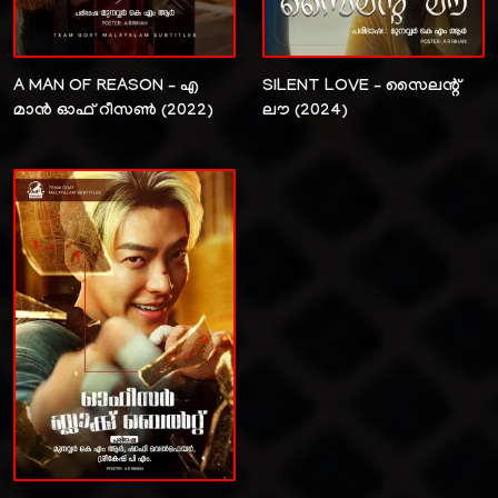
A MAN OF REASON – എ
SILENT LOVE – സൈലന്റ്
മാൻ ഓഫ് റീസൺ (2022)
ലൗ (2024)