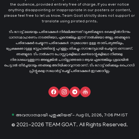
the audience, provided entirely free of charge. If you ever notice
anything disappointing or inappropriate in our posters or content,
please feel free to let us know. Team Goat strictly does not support or
translate using pirated prints.
ടീം ഗോട്ട് മലയാളം പരിഭാഷകൾ നിർമ്മിക്കുന്നത് വ്യക്തികളുടെ കൈയ്യില്‍നിന്നും
ധനസമാഹരണം നടത്തിയോ, എന്തെങ്കിലും ഈട് നൽകിയോ അല്ല. ഞങ്ങളുടെ
പരിഭാഷകർ ചെയ്യുന്ന പരിഭാഷകള്‍ സ്വമേധയാ ഉള്ള താത്പര്യത്തിലും,
പ്രേക്ഷകരോടുള്ള സ്നേഹത്തിന്റെ പുറത്തും തികച്ചും സൗജന്യമായി ചെയ്യുന്ന ഒന്നാണ്.
ഞങ്ങളുടെ ടീം നൽകുന്ന പോസ്റ്ററുകളിലോ കൺടെന്റുകളിലോ നിങ്ങളെ
നിരാശപ്പെടുത്തുന്ന അല്ലെങ്കിൽ പാടില്ലാത്തതോ ആയ എന്തെങ്കിലും ശ്രദ്ധയിൽ
പെട്ടാൽ തീർച്ചയായും ഞങ്ങളെ അറിയിക്കാവുന്നതാണ്. ടീം ഗോട്ട് ഒരിക്കലും പൈറസി
പ്രിന്റുകളെ സപ്പോർട്ട് ചെയ്ത് പരിഭാഷകൾ ഇറക്കാറില്ല.
●
അവസാനമായി പുതുക്കിയത് - Aug 01, 2026, 7:06 PM IST
© 2021-2026 TEAM GOAT. All Rights Reserved.
Built by
Digital Malayali Studio