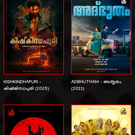
KISHKINDHAPURI –
ADBHUTHAM – അദ്ഭുതം
കിഷ്കിന്ധപുരി (2025)
(2021)