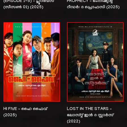
(EPISODE 1-5) – പ്ലൂറിബസ്
PROPHECY – ഒംനിഷ്യന്റ്
(സീസൺ 01) (2025)
റീഡർ: ദ പ്രൊഫസി (2025)
HI FIVE – ഹൈ ഫൈവ്
LOST IN THE STARS –
(2025)
ലോസ്റ്റ്‌ ഇൻ ദ സ്റ്റാർസ്
(2022)