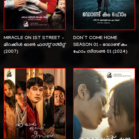
MIRACLE ON 1ST STREET –
DON’T COME HOME
മിറക്കിൾ ഓൺ ഫസ്റ്റ് സ്ട്രീറ്റ്
SEASON 01 – ഡോണ്ട് കം
(2007)
ഹോം സീസൺ 01 (2024)