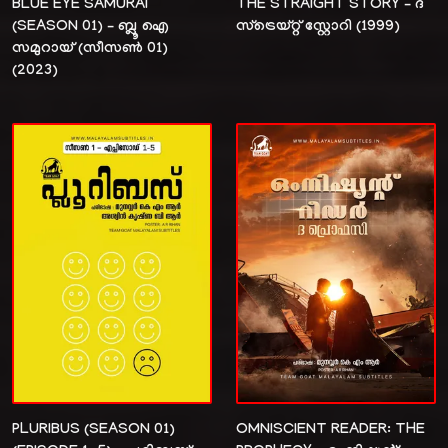
BLUE EYE SAMURAI
THE STRAIGHT STORY – ദ
(SEASON 01) – ബ്ലൂ ഐ
സ്‌ട്രെയ്റ്റ് സ്റ്റോറി (1999)
സമുറായ് (സീസൺ 01)
(2023)
PLURIBUS (SEASON 01)
OMNISCIENT READER: THE