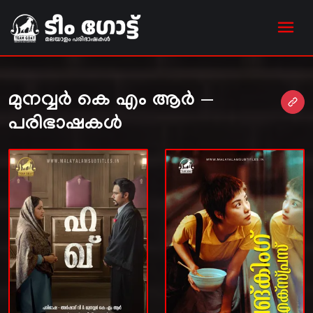
മുനവ്വർ കെ എം ആർ —
പരിഭാഷകൾ