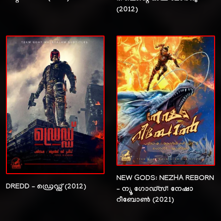
(2012)
NEW GODS: NEZHA REBORN
DREDD – ഡ്രെഡ്ഡ് (2012)
– ന്യൂ ഗോഡ്സ്: നേഷാ
റീബോൺ (2021)