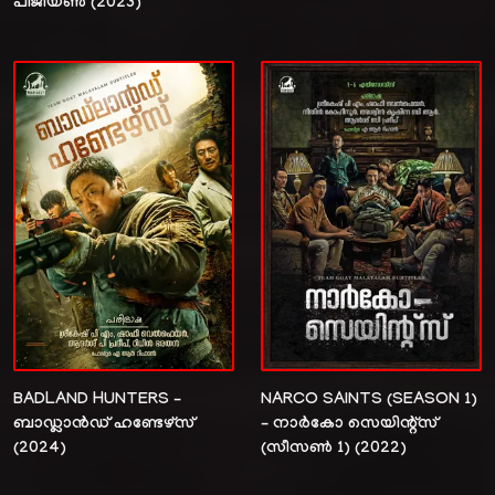
പീജിയൺ (2023)
BADLAND HUNTERS –
NARCO SAINTS (SEASON 1)
ബാഡ്ലാൻഡ് ഹണ്ടേഴ്സ്
– നാർകോ സെയിന്റ്സ്
(2024)
(സീസൺ 1) (2022)