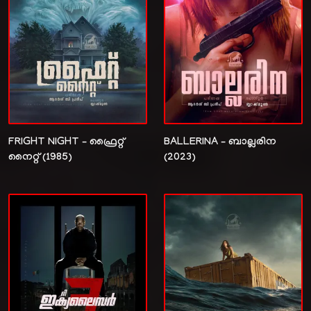
FRIGHT NIGHT – ഫ്രൈറ്റ്
BALLERINA – ബാല്ലരിന
നൈറ്റ്‌ (1985)
(2023)