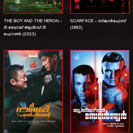
THE BOY AND THE HERON –
SCARFACE – സ്കാർഫേസ്
ദി ബോയ് ആൻഡ് ദി
(1983)
ഹെറൺ (2023)