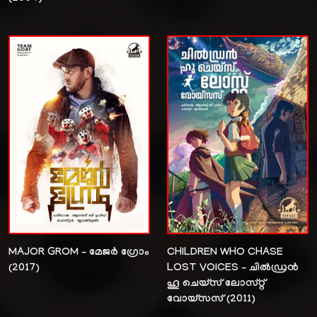
MAJOR GROM – മേജർ ഗ്രോം
CHILDREN WHO CHASE
(2017)
LOST VOICES – ചിൽഡ്രൻ
ഹൂ ചെയ്‌സ് ലോസ്റ്റ്‌
വോയ്‌സസ് (2011)