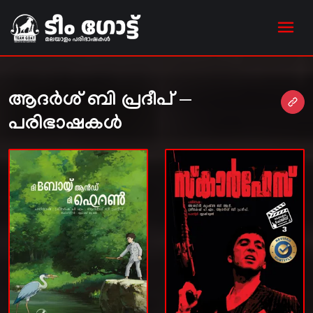
ആദർശ് ബി പ്രദീപ് —
പരിഭാഷകൾ