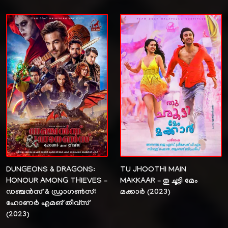
DUNGEONS & DRAGONS:
TU JHOOTHI MAIN
HONOUR AMONG THIEVES –
MAKKAAR – തു ചൂട്ടി മേം
ഡഞ്ചൻസ് & ഡ്രാഗൺസ്:
മക്കാർ (2023)
ഹോണർ എമങ് തീവ്സ്
(2023)