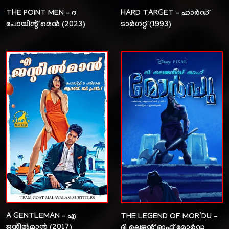
THE POINT MEN – ദ
HARD TARGET – ഹാർഡ്
പോയിന്റ് മെൻ (2023)
ടാർഗറ്റ് (1993)
A GENTLEMAN – എ
THE LEGEND OF MOR’DU –
ജന്റിൽമാൻ (2017)
ദി ലെജന്റ് ഓഫ് മോർഡു