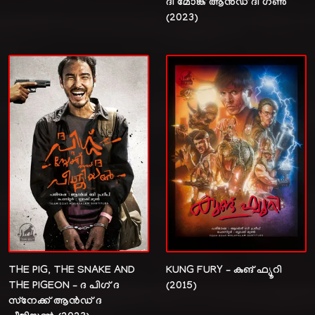
ദി മോങ്ക് ആൻഡ് ദി ഗൺ
(2023)
THE PIG, THE SNAKE AND
KUNG FURY – കുങ് ഫ്യൂറി
THE PIGEON – ദ പിഗ് ദ
(2015)
സ്‌നേക്ക് ആൻഡ് ദ