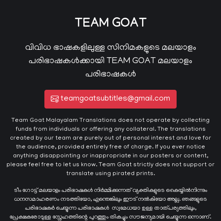
TEAM GOAT
വിവിധ ഭാഷകളിലുള്ള സിനിമകളുടെ മലയാളം
പരിഭാഷകൾക്കായി TEAM GOAT മലയാളം
പരിഭാഷകൾ
teamgoatsubtitles@gmail.com
Team Goat Malayalam Translations does not operate by collecting
funds from individuals or offering any collateral. The translations
created by our team are purely out of personal interest and love for
the audience, provided entirely free of charge. If you ever notice
anything disappointing or inappropriate in our posters or content,
please feel free to let us know. Team Goat strictly does not support or
translate using pirated prints.
ടീം ഗോട്ട് മലയാളം പരിഭാഷകൾ നിർമ്മിക്കുന്നത് വ്യക്തികളുടെ കൈയ്യില്‍നിന്നും
ധനസമാഹരണം നടത്തിയോ, എന്തെങ്കിലും ഈട് നൽകിയോ അല്ല. ഞങ്ങളുടെ
പരിഭാഷകർ ചെയ്യുന്ന പരിഭാഷകള്‍ സ്വമേധയാ ഉള്ള താത്പര്യത്തിലും,
പ്രേക്ഷകരോടുള്ള സ്നേഹത്തിന്റെ പുറത്തും തികച്ചും സൗജന്യമായി ചെയ്യുന്ന ഒന്നാണ്.