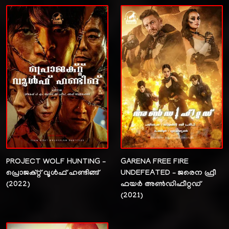
PROJECT WOLF HUNTING –
GARENA FREE FIRE
പ്രൊജക്റ്റ്‌ വൂൾഫ് ഹണ്ടിങ്ങ്
UNDEFEATED – ജരെന ഫ്രീ
(2022)
ഫയർ അൺഡിഫീറ്റഡ്
(2021)