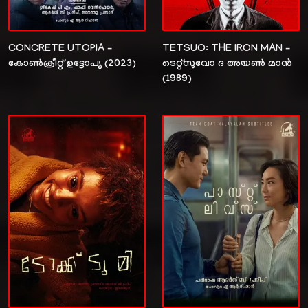
CONCRETE UTOPIA –
TETSUO: THE IRON MAN –
കോൺക്രീറ്റ് ഉട്ടോപ്യ (2023)
ടെറ്റ്സുവോ ദ അയൺ മാൻ
(1989)