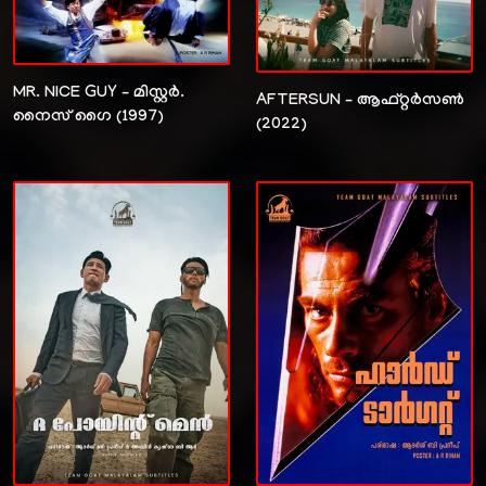
MR. NICE GUY – മിസ്റ്റർ.
AFTERSUN – ആഫ്റ്റർസൺ
നൈസ് ഗൈ (1997)
(2022)