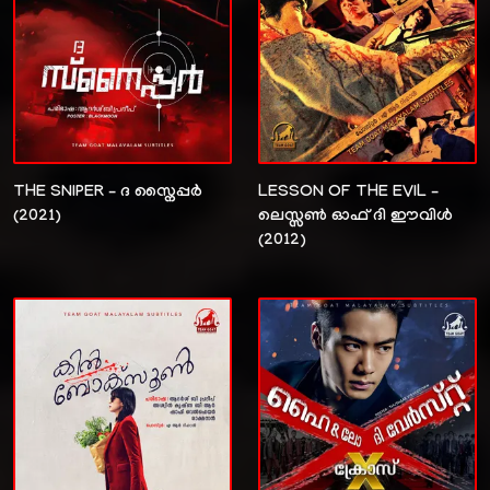
THE SNIPER – ദ സ്നൈപ്പർ
LESSON OF THE EVIL –
(2021)
ലെസ്സൺ ഓഫ് ദി ഈവിൾ
(2012)