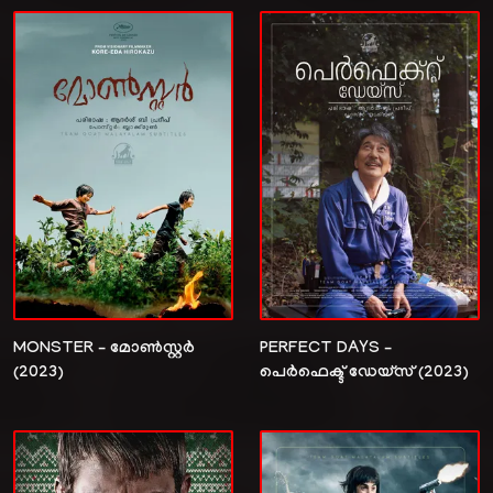
MONSTER – മോൺസ്റ്റർ
PERFECT DAYS –
(2023)
പെർഫെക്ട് ഡേയ്‌സ് (2023)