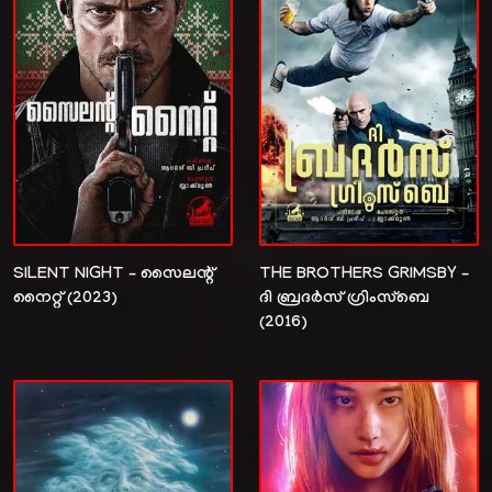
SILENT NIGHT – സൈലന്റ്
THE BROTHERS GRIMSBY –
നൈറ്റ്‌ (2023)
ദി ബ്രദർസ് ഗ്രിംസ്‌ബെ
(2016)