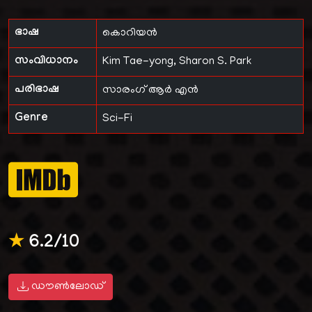
ഭാഷ
കൊറിയൻ
സംവിധാനം
Kim Tae-yong, Sharon S. Park
പരിഭാഷ
സാരംഗ് ആർ എൻ
Genre
Sci-Fi
★
6.2/10
ഡൗൺലോഡ്