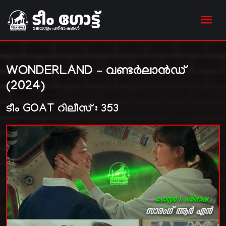
WONDERLAND – വണ്ടർലാൻഡ്
(2024)
ടീം GOAT റിലീസ് : 353