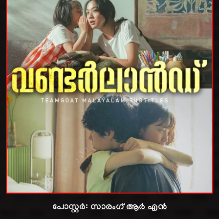
പോസ്റ്റർ:
സാരംഗ് ആർ എൻ