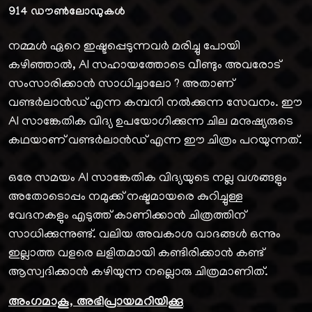
914
ഡൗൺലോഡുകൾ
നമ്മൾ ഏറെ ഇഷ്ടപ്പെടുന്നവർ മരിച്ചു പോയി
കഴിഞ്ഞാൽ, AI സഹായത്തോടെ വീണ്ടും അവരോട്
സംസാരിക്കാൻ സാധിച്ചാലോ ? അതാണ്
വണ്ടർലാൻഡ് എന്ന കമ്പനി നൽക്കുന്ന സേവനം. ഈ
AI സാങ്കേതിക വിദ്യ ഉപയോഗിക്കുന്ന ചില മനുഷ്യരുടെ
കഥയാണ് വണ്ടർലാൻഡ് എന്ന ഈ ചിത്രം പറയുന്നത്.
ഒരേ സമയം AI സാങ്കേതിക വിദ്യയുടെ നല്ല വശങ്ങളും
അതോടൊപ്പം നമുക്ക് നഷ്ടമായരെ കുറിച്ചുള്ള
വേദനകളും എടുത്ത് കാണിക്കാൻ ചിത്രത്തിന്
സാധിക്കുന്നുണ്ട്. വലിയ അവകാശ വാദങ്ങൾ ഒന്നും
ഇല്ലാത്ത വളരെ ലളിതമായി കണ്ടിരിക്കാൻ കണ്ട്
ആസ്വദിക്കാൻ കഴിയുന്ന നല്ലൊരു ചിത്രമാണിത്.
അംഗമാകൂ, അഭിപ്രായമറിയിക്കൂ