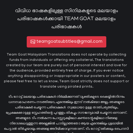
വിവിധ ഭാഷകളിലുള്ള സിനിമകളുടെ മലയാളം
പരിഭാഷകൾക്കായി TEAM GOAT മലയാളം
പരിഭാഷകൾ
teamgoatsubtitles@gmail.com
Team Goat Malayalam Translations does not operate by collecting
funds from individuals or offering any collateral. The translations
created by our team are purely out of personal interest and love for
the audience, provided entirely free of charge. If you ever notice
anything disappointing or inappropriate in our posters or content,
please feel free to let us know. Team Goat strictly does not support or
translate using pirated prints.
ടീം ഗോട്ട് മലയാളം പരിഭാഷകൾ നിർമ്മിക്കുന്നത് വ്യക്തികളുടെ കൈയ്യില്‍നിന്നും
ധനസമാഹരണം നടത്തിയോ, എന്തെങ്കിലും ഈട് നൽകിയോ അല്ല. ഞങ്ങളുടെ
പരിഭാഷകർ ചെയ്യുന്ന പരിഭാഷകള്‍ സ്വമേധയാ ഉള്ള താത്പര്യത്തിലും,
പ്രേക്ഷകരോടുള്ള സ്നേഹത്തിന്റെ പുറത്തും തികച്ചും സൗജന്യമായി ചെയ്യുന്ന ഒന്നാണ്.
ഞങ്ങളുടെ ടീം നൽകുന്ന പോസ്റ്ററുകളിലോ കൺടെന്റുകളിലോ നിങ്ങളെ
നിരാശപ്പെടുത്തുന്ന അല്ലെങ്കിൽ പാടില്ലാത്തതോ ആയ എന്തെങ്കിലും ശ്രദ്ധയിൽ
പെട്ടാൽ തീർച്ചയായും ഞങ്ങളെ അറിയിക്കാവുന്നതാണ്. ടീം ഗോട്ട് ഒരിക്കലും പൈറസി