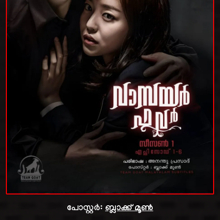
പോസ്റ്റർ:
ബ്ലാക്ക് മൂൺ