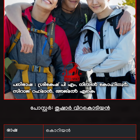
പോസ്റ്റർ:
തുഷാർ വിറകൊടിയൻ
ഭാഷ
കൊറിയൻ