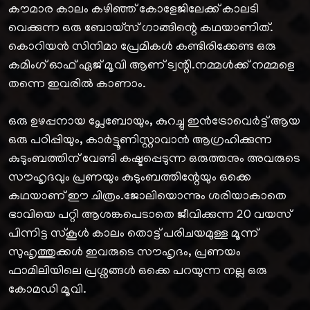
കൗമാര കാലം കഴിഞ്ഞ് കോളേജിലേക്ക് കാലടി
വെക്കുന്ന ഒരു ബോയ്സ് ഗാങ്ങിന്റെ കഥയാണിത്.
കൊറിയൻ സിനിമാ പ്രേമികൾ കണ്ടിരിക്കേണ്ട ഒരു
കമിംഗ് ഓഫ് ഏജ് മൂവി ആണ് ട്വന്റി.നമ്മൾക്ക് നമ്മളെ
തന്നെ ഇവരിൽ കാണാം.
ഒരു ഉഴപ്പനായ പ്ലേബോയും, കുറച്ചു ഇൻട്രോവെർട്ട് ആയ
ഒരു പഠിപ്പിയും, കാർട്ടൂണിസ്റ്റാവാൻ ആഗ്രഹിക്കുന്ന
കുടുംബത്തിന് വേണ്ടി കഷ്ടപ്പെടുന്ന ഒരുത്തനും അവരുടെ
സൗഹൃദവും പ്രണയും കുടുംബത്തിന്റേയും ഒക്കെ
കഥയാണ് ഈ ചിത്രം.ജോലിയൊന്നും ശരിയാകാതെ
ഭാവിയെ പറ്റി ആശങ്കപെടാതെ ജീവിക്കുന്ന 20 വയസ്
പിന്നിട്ട സ്കൂൾ കാലം തൊട്ട് പരിചയമുള്ള മൂന്ന്
സുഹൃത്തുക്കൾ ഇവരുടെ സൗഹൃദം, പ്രണയം
ഫാമിലിയിലെ പ്രശ്നങ്ങൾ ഒക്കെ പറയുന്ന നല്ല ഒരു
കോമഡി മൂവി.