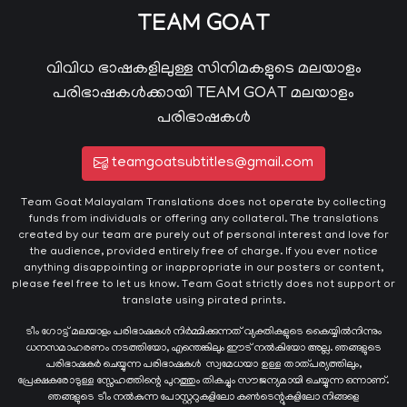
TEAM GOAT
വിവിധ ഭാഷകളിലുള്ള സിനിമകളുടെ മലയാളം
പരിഭാഷകൾക്കായി TEAM GOAT മലയാളം
പരിഭാഷകൾ
teamgoatsubtitles@gmail.com
Team Goat Malayalam Translations does not operate by collecting
funds from individuals or offering any collateral. The translations
created by our team are purely out of personal interest and love for
the audience, provided entirely free of charge. If you ever notice
anything disappointing or inappropriate in our posters or content,
please feel free to let us know. Team Goat strictly does not support or
translate using pirated prints.
ടീം ഗോട്ട് മലയാളം പരിഭാഷകൾ നിർമ്മിക്കുന്നത് വ്യക്തികളുടെ കൈയ്യില്‍നിന്നും
ധനസമാഹരണം നടത്തിയോ, എന്തെങ്കിലും ഈട് നൽകിയോ അല്ല. ഞങ്ങളുടെ
പരിഭാഷകർ ചെയ്യുന്ന പരിഭാഷകള്‍ സ്വമേധയാ ഉള്ള താത്പര്യത്തിലും,
പ്രേക്ഷകരോടുള്ള സ്നേഹത്തിന്റെ പുറത്തും തികച്ചും സൗജന്യമായി ചെയ്യുന്ന ഒന്നാണ്.
ഞങ്ങളുടെ ടീം നൽകുന്ന പോസ്റ്ററുകളിലോ കൺടെന്റുകളിലോ നിങ്ങളെ