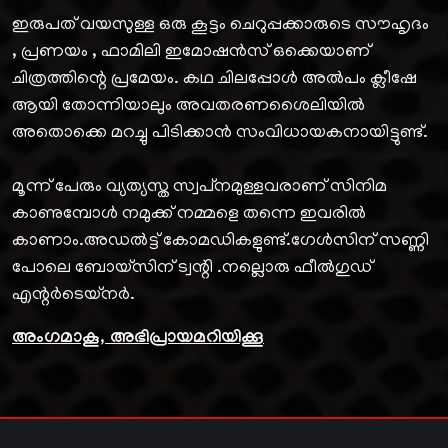
ഇരുപത് വയസുള്ള ഒരു കൂട്ടം ചെറുപ്പക്കാരുടെ സൗഹൃദം
, പ്രണയം , ഫാമിലി ഇമോഷൻസ് ഒക്കെയാണ്
ചിത്രത്തിന്റെ പ്രമേയം. കഥ ചിലപ്പോൾ അൽപം ക്ലീഷേ
ആയി തോന്നിയാലും അവതരണശൈലിയിൽ
അതൊക്കെ മറച്ചു പിടിക്കാൻ സംവിധായകനായിട്ടുണ്ട്.
മൂന്ന് പേരും വ്യത്യസ്ത സ്വപ്‌നമുള്ളവരാണ് സിനിമ
കാണുമ്പോൾ നമുക്ക് നമ്മളെ തന്നെ ഇവരിൽ
കാണാം.അഡൽട്ട് കോമഡികളുണ്ട്.ഗേൾസിന് സണ്ണി
പോലെ ബോയ്സിന് ട്വന്റി .നല്ലൊരു ഫീൽഗുഡ്
എന്റർടെയ്നർ.
അംഗമാകൂ, അഭിപ്രായമറിയിക്കൂ