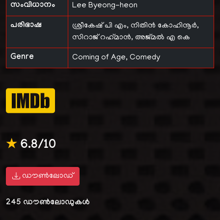
സംവിധാനം
Lee Byeong-heon
പരിഭാഷ
ശ്രീകേഷ് പി എം
,
നിതിൻ കോഹിനൂർ
,
സിറാജ് റഹ്‌മാൻ
,
അജ്മൽ എ കെ
Genre
Coming of Age, Comedy
★
6.8/10
ഡൗൺലോഡ്
245
ഡൗൺലോഡുകൾ