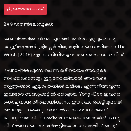
ഡൗൺലോഡ്
249
ഡൗൺലോഡുകൾ
കൊറിയയിൽ നിന്നും പുറത്തിറങ്ങിയ ഏറ്റവും മികച്ച
മാസ്സ് ആക്ഷൻ ത്രില്ലെർ ചിത്രങ്ങളിൽ ഒന്നായിരുന്ന The
Witch (2018) എന്ന സിനിമയുടെ രണ്ടാം ഭാഗമാണിത്.
Kyung-hee എന്ന പെൺകുട്ടിയെയും അവളുടെ
സഹോദരനേയും ഇല്ലാതാക്കിയാൽ അവരുടെ
സ്വത്തുക്കൾ എല്ലാം തനിക്ക് ലഭിക്കും എന്നറിയാവുന്ന
ഇവരുടെ ബന്ധുക്കളിൽ ഒരാളായ Yong-Doo ഇവരെ
കൊല്ലുവാൻ തീരുമാനിക്കുന്നു. ഈ പെൺകുട്ടിയുമായി
അയാളും സംഘവും വാനിൽ ഫാം ഹൗസിലേക്ക്
പോവുന്നതിനിടെ ശരീരമാസകലം ചോരയിൽ കുളിച്ചു
നിൽക്കുന്ന ഒരു പെൺകുട്ടിയെ റോഡരുകിൽ വെച്ച്