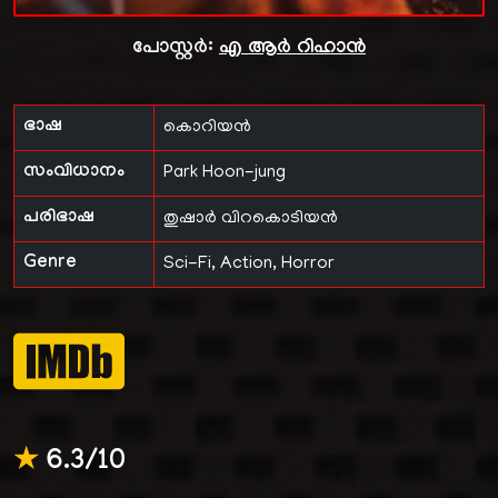
പോസ്റ്റർ:
എ ആർ റിഹാൻ
ഭാഷ
കൊറിയൻ
സംവിധാനം
Park Hoon-jung
പരിഭാഷ
തുഷാർ വിറകൊടിയൻ
Genre
Sci-Fi, Action, Horror
★
6.3/10