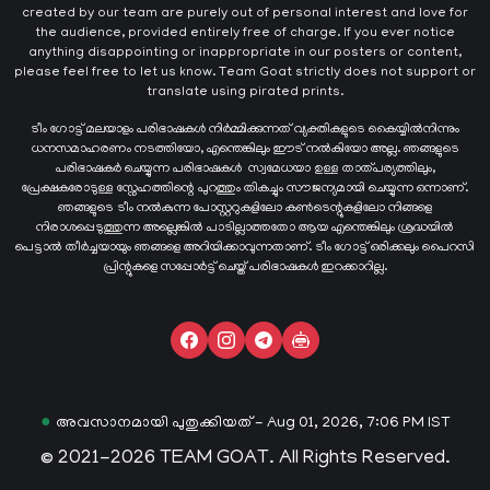
created by our team are purely out of personal interest and love for
the audience, provided entirely free of charge. If you ever notice
anything disappointing or inappropriate in our posters or content,
please feel free to let us know. Team Goat strictly does not support or
translate using pirated prints.
ടീം ഗോട്ട് മലയാളം പരിഭാഷകൾ നിർമ്മിക്കുന്നത് വ്യക്തികളുടെ കൈയ്യില്‍നിന്നും
ധനസമാഹരണം നടത്തിയോ, എന്തെങ്കിലും ഈട് നൽകിയോ അല്ല. ഞങ്ങളുടെ
പരിഭാഷകർ ചെയ്യുന്ന പരിഭാഷകള്‍ സ്വമേധയാ ഉള്ള താത്പര്യത്തിലും,
പ്രേക്ഷകരോടുള്ള സ്നേഹത്തിന്റെ പുറത്തും തികച്ചും സൗജന്യമായി ചെയ്യുന്ന ഒന്നാണ്.
ഞങ്ങളുടെ ടീം നൽകുന്ന പോസ്റ്ററുകളിലോ കൺടെന്റുകളിലോ നിങ്ങളെ
നിരാശപ്പെടുത്തുന്ന അല്ലെങ്കിൽ പാടില്ലാത്തതോ ആയ എന്തെങ്കിലും ശ്രദ്ധയിൽ
പെട്ടാൽ തീർച്ചയായും ഞങ്ങളെ അറിയിക്കാവുന്നതാണ്. ടീം ഗോട്ട് ഒരിക്കലും പൈറസി
പ്രിന്റുകളെ സപ്പോർട്ട് ചെയ്ത് പരിഭാഷകൾ ഇറക്കാറില്ല.
●
അവസാനമായി പുതുക്കിയത് - Aug 01, 2026, 7:06 PM IST
© 2021-2026 TEAM GOAT. All Rights Reserved.
Built by
Digital Malayali Studio