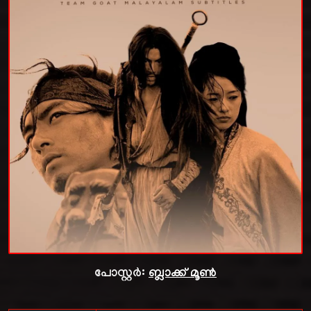
പോസ്റ്റർ:
ബ്ലാക്ക് മൂൺ