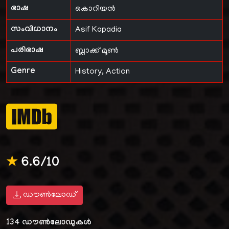
ഭാഷ
കൊറിയൻ
സംവിധാനം
Asif Kapadia
പരിഭാഷ
ബ്ലാക്ക് മൂൺ
Genre
History, Action
★
6.6/10
ഡൗൺലോഡ്
134
ഡൗൺലോഡുകൾ