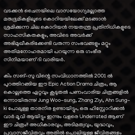
വടക്കൻ ചൈനയിലെ വാസയോഗ്യമല്ലാത്ത
മരുഭൂമികളിലൂടെ കൊറിയയിലേക്ക് മടങ്ങാൻ
ശ്രമിക്കുന്ന ചില കൊറിയൻ നയതന്ത്ര പ്രതിനിധികളുടെ
സാഹസികതകളും, അവിടെ അവർക്ക്
അഭിമുഖീകരിക്കേണ്ടി വരുന്ന സംഭവങ്ങളും മറ്റും
അതിമനോഹരമായി പറയുന്ന ഒരു ഗംഭീര
സിനിമയാണ് ദി വാരിയർ.
കിം സങ്-സു വിന്റെ സംവിധാനത്തിൽ 2001 ൽ
പുറത്തിറങ്ങിയ ഈ Epic Action Drama ചിത്രം, ആ
കൊല്ലത്തെ ഏറ്റവും കൂടുതൽ പണംവാരിയ ചിത്രങ്ങളിൽ
ഒന്നായിരുന്നു! Jung Woo-sung, Zhang Ziyi, Ahn Sung-
ki പോലുള്ള താരനിര ഉണ്ടായിട്ടും, ഒരു ഹിസ്റ്റോറിക്കൽ
വാർ മൂവി ആയിട്ടും ഇന്നും വളരെ Underrated ആണ്
ഈ ചിത്രം!! അധികാരവും, അടിമത്വവും, യുദ്ധവും,
പ്രവാസജീവിതവും അതിൽ പൊലിയുള്ള ജീവിതങ്ങളും