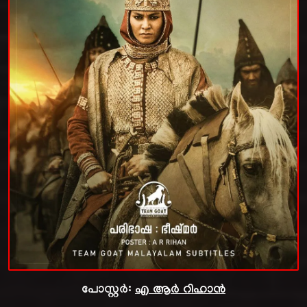
പോസ്റ്റർ:
എ ആർ റിഹാൻ