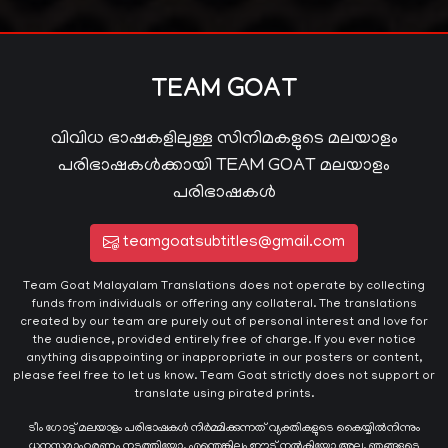
TEAM GOAT
വിവിധ ഭാഷകളിലുള്ള സിനിമകളുടെ മലയാളം
പരിഭാഷകൾക്കായി TEAM GOAT മലയാളം
പരിഭാഷകൾ
teamgoatsubtitles@gmail.com
Team Goat Malayalam Translations does not operate by collecting
funds from individuals or offering any collateral. The translations
created by our team are purely out of personal interest and love for
the audience, provided entirely free of charge. If you ever notice
anything disappointing or inappropriate in our posters or content,
please feel free to let us know. Team Goat strictly does not support or
translate using pirated prints.
ടീം ഗോട്ട് മലയാളം പരിഭാഷകൾ നിർമ്മിക്കുന്നത് വ്യക്തികളുടെ കൈയ്യില്‍നിന്നും
ധനസമാഹരണം നടത്തിയോ, എന്തെങ്കിലും ഈട് നൽകിയോ അല്ല. ഞങ്ങളുടെ