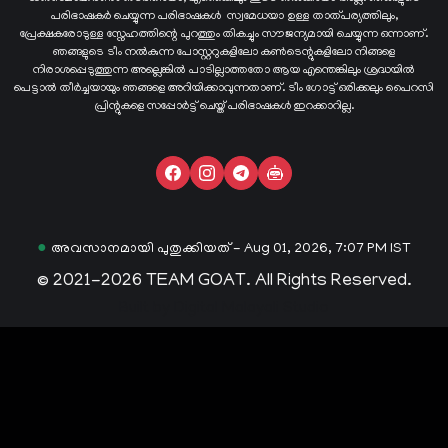
പരിഭാഷകർ ചെയ്യുന്ന പരിഭാഷകള്‍ സ്വമേധയാ ഉള്ള താത്പര്യത്തിലും,
പ്രേക്ഷകരോടുള്ള സ്നേഹത്തിന്റെ പുറത്തും തികച്ചും സൗജന്യമായി ചെയ്യുന്ന ഒന്നാണ്.
ഞങ്ങളുടെ ടീം നൽകുന്ന പോസ്റ്ററുകളിലോ കൺടെന്റുകളിലോ നിങ്ങളെ
നിരാശപ്പെടുത്തുന്ന അല്ലെങ്കിൽ പാടില്ലാത്തതോ ആയ എന്തെങ്കിലും ശ്രദ്ധയിൽ
പെട്ടാൽ തീർച്ചയായും ഞങ്ങളെ അറിയിക്കാവുന്നതാണ്. ടീം ഗോട്ട് ഒരിക്കലും പൈറസി
പ്രിന്റുകളെ സപ്പോർട്ട് ചെയ്ത് പരിഭാഷകൾ ഇറക്കാറില്ല.
●
അവസാനമായി പുതുക്കിയത് - Aug 01, 2026, 7:07 PM IST
© 2021-2026 TEAM GOAT. All Rights Reserved.
Built by
Digital Malayali Studio