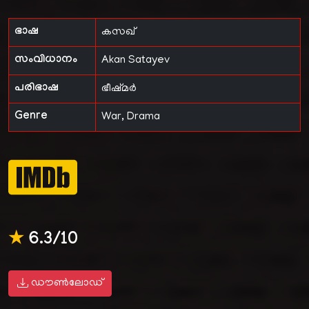
ഭാഷ
കസഖ്
സംവിധാനം
Akan Satayev
പരിഭാഷ
ഭീഷ്‌മർ
Genre
War, Drama
★
6.3/10
ഡൗൺലോഡ്