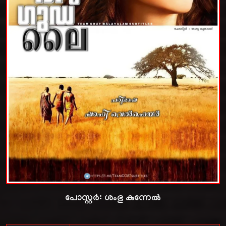
പോസ്റ്റർ:
ശംഭു കുന്നേൽ