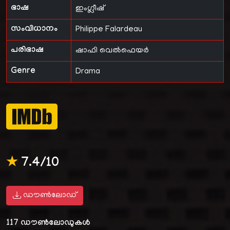
ഭാഷ
ഇംഗ്ലീഷ്
സംവിധാനം
Philippe Falardeau
പരിഭാഷ
ഷാഫി വെൽഫെയർ
Genre
Drama
★
7.4/10
ഡൗൺലോഡ്
117
ഡൗൺലോഡുകൾ