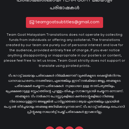
പരിഭാഷകൾക്കായി TEAM GOAT മലയാളം
പരിഭാഷകൾ
teamgoatsubtitles@gmail.com
Team Goat Malayalam Translations does not operate by collecting
funds from individuals or offering any collateral. The translations
created by our team are purely out of personal interest and love for
the audience, provided entirely free of charge. If you ever notice
anything disappointing or inappropriate in our posters or content,
please feel free to let us know. Team Goat strictly does not support or
translate using pirated prints.
ടീം ഗോട്ട് മലയാളം പരിഭാഷകൾ നിർമ്മിക്കുന്നത് വ്യക്തികളുടെ കൈയ്യില്‍നിന്നും
ധനസമാഹരണം നടത്തിയോ, എന്തെങ്കിലും ഈട് നൽകിയോ അല്ല. ഞങ്ങളുടെ
പരിഭാഷകർ ചെയ്യുന്ന പരിഭാഷകള്‍ സ്വമേധയാ ഉള്ള താത്പര്യത്തിലും,
പ്രേക്ഷകരോടുള്ള സ്നേഹത്തിന്റെ പുറത്തും തികച്ചും സൗജന്യമായി ചെയ്യുന്ന ഒന്നാണ്.
ഞങ്ങളുടെ ടീം നൽകുന്ന പോസ്റ്ററുകളിലോ കൺടെന്റുകളിലോ നിങ്ങളെ
നിരാശപ്പെടുത്തുന്ന അല്ലെങ്കിൽ പാടില്ലാത്തതോ ആയ എന്തെങ്കിലും ശ്രദ്ധയിൽ
പെട്ടാൽ തീർച്ചയായും ഞങ്ങളെ അറിയിക്കാവുന്നതാണ്. ടീം ഗോട്ട് ഒരിക്കലും പൈറസി
പ്രിന്റുകളെ സപ്പോർട്ട് ചെയ്ത് പരിഭാഷകൾ ഇറക്കാറില്ല.