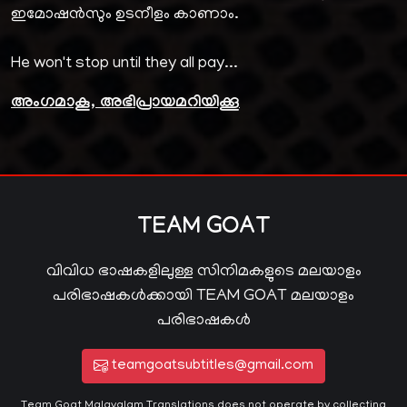
ഇമോഷൻസും ഉടനീളം കാണാം.
He won't stop until they all pay...
അംഗമാകൂ, അഭിപ്രായമറിയിക്കൂ
TEAM GOAT
വിവിധ ഭാഷകളിലുള്ള സിനിമകളുടെ മലയാളം
പരിഭാഷകൾക്കായി TEAM GOAT മലയാളം
പരിഭാഷകൾ
teamgoatsubtitles@gmail.com
Team Goat Malayalam Translations does not operate by collecting