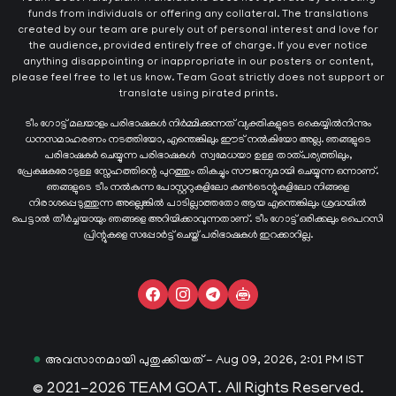
funds from individuals or offering any collateral. The translations
created by our team are purely out of personal interest and love for
the audience, provided entirely free of charge. If you ever notice
anything disappointing or inappropriate in our posters or content,
please feel free to let us know. Team Goat strictly does not support or
translate using pirated prints.
ടീം ഗോട്ട് മലയാളം പരിഭാഷകൾ നിർമ്മിക്കുന്നത് വ്യക്തികളുടെ കൈയ്യില്‍നിന്നും
ധനസമാഹരണം നടത്തിയോ, എന്തെങ്കിലും ഈട് നൽകിയോ അല്ല. ഞങ്ങളുടെ
പരിഭാഷകർ ചെയ്യുന്ന പരിഭാഷകള്‍ സ്വമേധയാ ഉള്ള താത്പര്യത്തിലും,
പ്രേക്ഷകരോടുള്ള സ്നേഹത്തിന്റെ പുറത്തും തികച്ചും സൗജന്യമായി ചെയ്യുന്ന ഒന്നാണ്.
ഞങ്ങളുടെ ടീം നൽകുന്ന പോസ്റ്ററുകളിലോ കൺടെന്റുകളിലോ നിങ്ങളെ
നിരാശപ്പെടുത്തുന്ന അല്ലെങ്കിൽ പാടില്ലാത്തതോ ആയ എന്തെങ്കിലും ശ്രദ്ധയിൽ
പെട്ടാൽ തീർച്ചയായും ഞങ്ങളെ അറിയിക്കാവുന്നതാണ്. ടീം ഗോട്ട് ഒരിക്കലും പൈറസി
പ്രിന്റുകളെ സപ്പോർട്ട് ചെയ്ത് പരിഭാഷകൾ ഇറക്കാറില്ല.
●
അവസാനമായി പുതുക്കിയത് - Aug 09, 2026, 2:01 PM IST
© 2021-2026 TEAM GOAT. All Rights Reserved.