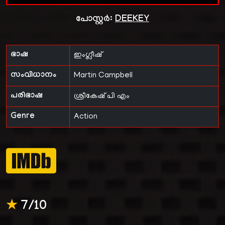
പോസ്റ്റർ:
DEEKEY
ഭാഷ
ഇംഗ്ലീഷ്
സംവിധാനം
Martin Campbell
പരിഭാഷ
ശ്രീകേഷ് പി എം
Genre
Action
★
7/10