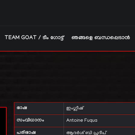
TEAM GOAT / ടീം ഗോട്ട്
ഞങ്ങളെ ബന്ധപ്പെടാൻ
ഭാഷ
ഇംഗ്ലീഷ്
സംവിധാനം
Antoine Fuqua
പരിഭാഷ
ആദർശ് ബി പ്രദീപ്