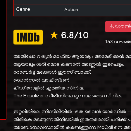
Genre
Action
ഡൗൺ
★
6.8/10
153
ഡൗൺ
അതിപ്പോ റഷ്യൻ മാഫിയ ആയാലും അമേരിക്കൻ മ
ആയാലും ശരി മൊട കണ്ടാൽ അണ്ണൻ ഇടപെടും.
റോബർട്ട്‌ മക്കോൾ ഈസ്‌ ബാക്ക്.
ഡെൻസൽ വാഷിങ്ടൺ
ലീഡ് റോളിൽ എത്തിയ സിനിമ.
The Equalizer സീരീസിലെ മൂന്നാമത്തെ സിനിമ.
ഇറ്റലിയിലെ സിസിലിയിൽ-ഒരു വൈൻ യാർഡിൽ -- ഡ
തിരികെ മടങ്ങുന്നതിനിടയിൽ ഗുരുതരമായി പരിക്ക് 
അബോധാവസ്ഥയിൽ കണ്ടെത്തുന്ന McCall നെ അതു