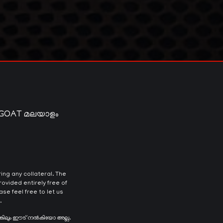
 GOAT മലയാളം
ng any collateral. The
ovided entirely free of
se feel free to let us
.
ങ്കിലും ഈട് നൽകിയോ അല്ല.