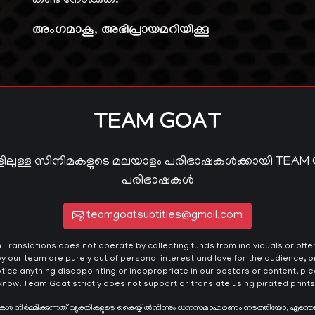
കണ്ട് നോക്കുക.
അംഗമാകൂ, അഭിപ്രായമറിയിക്കൂ
TEAM GOAT
ിലുള്ള സിനിമകളുടെ മലയാളം പരിഭാഷകൾക്കായി TEAM
പരിഭാഷകൾ
teamgoatsubtitles@gmail.com
ranslations does not operate by collecting funds from individuals or offeri
y our team are purely out of personal interest and love for the audience, pr
otice anything disappointing or inappropriate in our posters or content, plea
know. Team Goat strictly does not support or translate using pirated prints
ഷകൾ നിർമ്മിക്കുന്നത് വ്യക്തികളുടെ കൈയ്യില്‍നിന്നും ധനസമാഹരണം നടത്തിയോ, എന്തെ