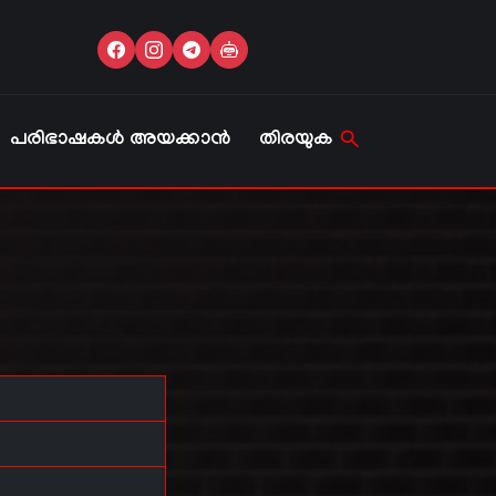
പരിഭാഷകൾ അയക്കാൻ
തിരയുക