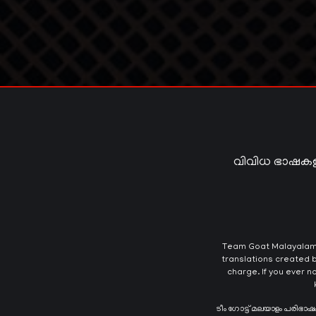
വിവിധ ഭാഷകള
Team Goat Malayalam T
translations created b
charge. If you ever n
ടീം ഗോട്ട് മലയാളം പരിഭാ