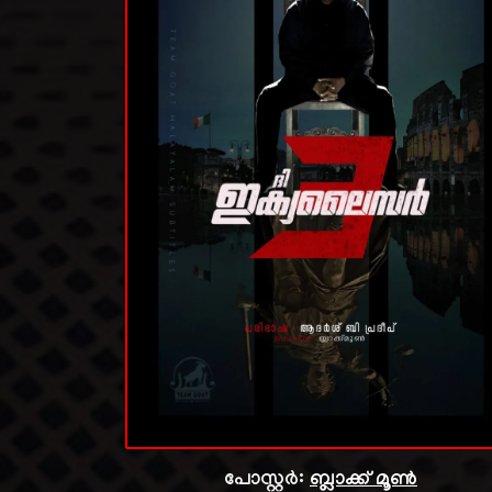
പോസ്റ്റർ:
ബ്ലാക്ക് മൂൺ