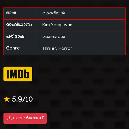
ഭാഷ
കൊറിയൻ
സംവിധാനം
Kim Yong-wan
പരിഭാഷ
രാക്ഷസൻ
Genre
Thriller, Horror
★
5.9/10
ഡൗൺലോഡ്