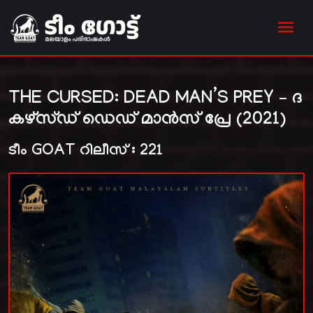
THE CURSED: DEAD MAN’S PREY – ദ
കഴ്സ്ഡ് ഡെഡ് മാൻസ് പ്രേ (2021)
ടീം GOAT റിലീസ് : 221