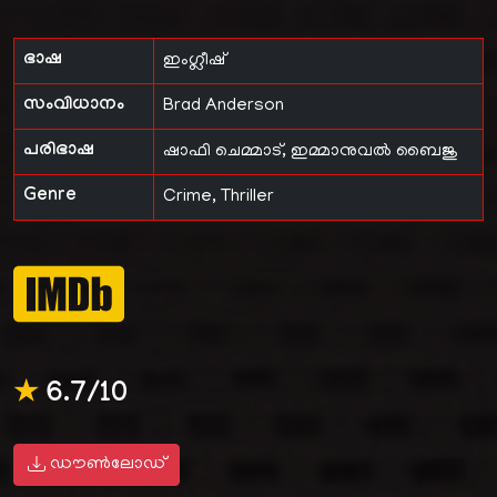
ഭാഷ
ഇംഗ്ലീഷ്
സംവിധാനം
Brad Anderson
പരിഭാഷ
ഷാഫി ചെമ്മാട്
,
ഇമ്മാനുവൽ ബൈജു
Genre
Crime, Thriller
★
6.7/10
ഡൗൺലോഡ്