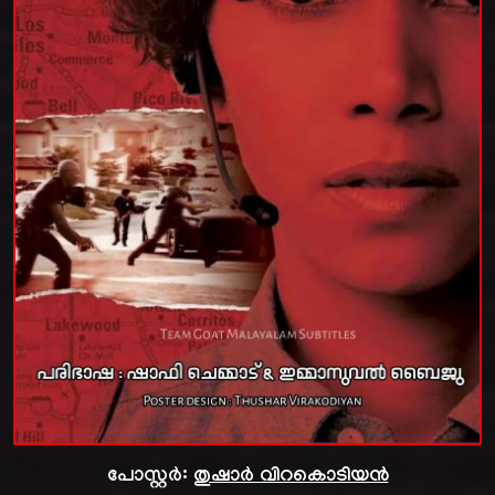
പോസ്റ്റർ:
തുഷാർ വിറകൊടിയൻ