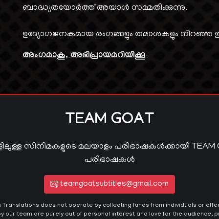
ബാദ്ധ്യതയോര്‍ത്ത് അയാള്‍ സമ്മതിക്കുന്നു.
ഉദ്യോഗജനകമായ രംഗങ്ങളും തമാശകളും നിറഞ്ഞ ഈ ച
അംഗമാകൂ, അഭിപ്രായമറിയിക്കൂ
TEAM GOAT
ിലുള്ള സിനിമകളുടെ മലയാളം പരിഭാഷകൾക്കായി TEAM
പരിഭാഷകൾ
teamgoatsubtitles@gmail.com
ranslations does not operate by collecting funds from individuals or offeri
y our team are purely out of personal interest and love for the audience, pr