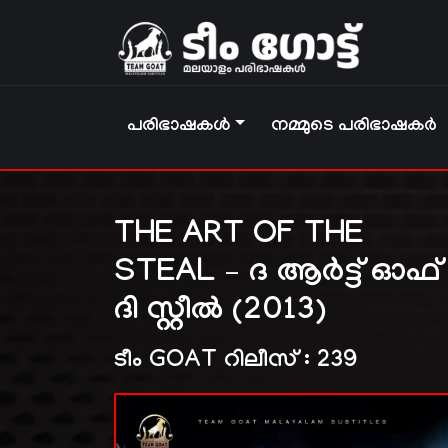
പരിഭാഷകൾ
നമ്മുടെ പരിഭാഷകർ
THE ART OF THE
STEAL – ദ ആർട്ട്‌ ഓഫ്
ദി സ്റ്റീൽ (2013)
ടീം GOAT റിലീസ് : 239