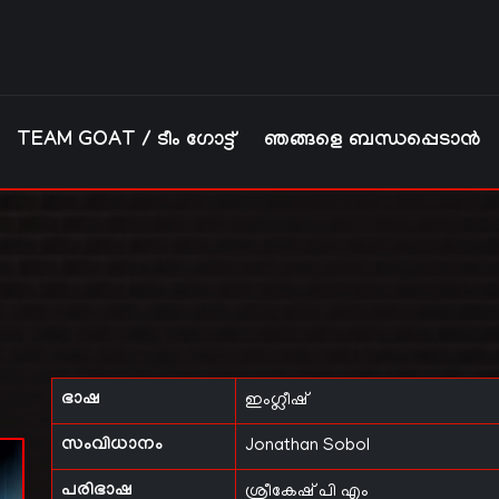
TEAM GOAT / ടീം ഗോട്ട്
ഞങ്ങളെ ബന്ധപ്പെടാൻ
ഭാഷ
ഇംഗ്ലീഷ്
സംവിധാനം
Jonathan Sobol
പരിഭാഷ
ശ്രീകേഷ് പി എം