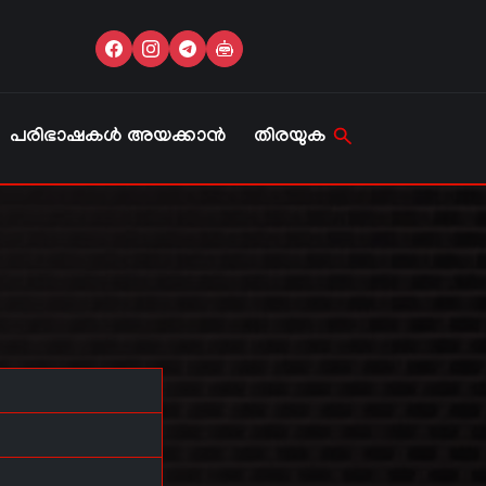
പരിഭാഷകൾ അയക്കാൻ
തിരയുക