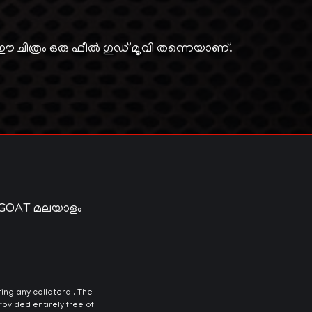
ിത്രം ഒരു ഫീല്‍ ഗുഡ് മൂവി തന്നെയാണ്.
 GOAT മലയാളം
ng any collateral. The
ovided entirely free of