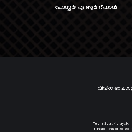
പോസ്റ്റർ:
എ ആർ റിഹാൻ
വിവിധ ഭാഷകള
Team Goat Malayalam T
translations created b