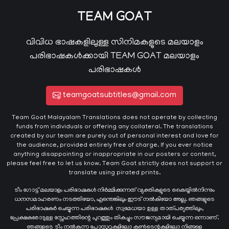
TEAM GOAT
വിവിധ ഭാഷകളിലുള്ള സിനിമകളുടെ മലയാളം
പരിഭാഷകൾക്കായി TEAM GOAT മലയാളം
പരിഭാഷകൾ
teamgoatsubtitles@gmail.com
Team Goat Malayalam Translations does not operate by collecting
funds from individuals or offering any collateral. The translations
created by our team are purely out of personal interest and love for
the audience, provided entirely free of charge. If you ever notice
anything disappointing or inappropriate in our posters or content,
please feel free to let us know. Team Goat strictly does not support or
translate using pirated prints.
ടീം ഗോട്ട് മലയാളം പരിഭാഷകൾ നിർമ്മിക്കുന്നത് വ്യക്തികളുടെ കൈയ്യില്‍നിന്നും
ധനസമാഹരണം നടത്തിയോ, എന്തെങ്കിലും ഈട് നൽകിയോ അല്ല. ഞങ്ങളുടെ
പരിഭാഷകർ ചെയ്യുന്ന പരിഭാഷകള്‍ സ്വമേധയാ ഉള്ള താത്പര്യത്തിലും,
പ്രേക്ഷകരോടുള്ള സ്നേഹത്തിന്റെ പുറത്തും തികച്ചും സൗജന്യമായി ചെയ്യുന്ന ഒന്നാണ്.
ഞങ്ങളുടെ ടീം നൽകുന്ന പോസ്റ്ററുകളിലോ കൺടെന്റുകളിലോ നിങ്ങളെ