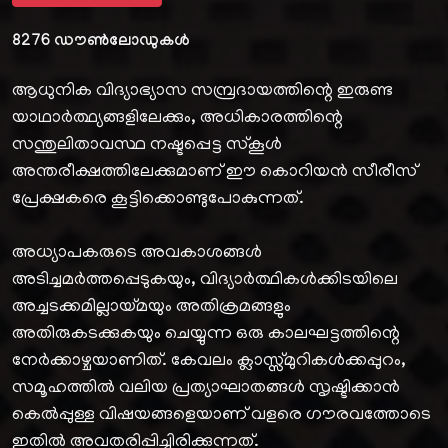
8276
ഡൗൺലോഡുകൾ
ആധുനിക വിദ്യാഭ്യാസ സമ്പ്രദായത്തിന്റെ ഇരുണ്ട
യാഥാർത്ഥ്യങ്ങളിലേക്കും, അധികാരത്തിന്റെ
സന്തുലിതാവസ്ഥ നഷ്ടപ്പെട്ട സ്കൂൾ
അന്തരീക്ഷത്തിലേക്കുമാണ് ഈ കൊറിയൻ സീരീസ്
പ്രേക്ഷകരെ കൂട്ടിക്കൊണ്ടുപോകുന്നത്.
അധ്യാപകരുടെ അവകാശങ്ങൾ
അടിച്ചമർത്തപ്പെടുകയും, വിദ്യാർത്ഥികൾക്കിടയിലെ
അച്ചടക്കമില്ലായ്മയും അതിക്രമങ്ങളും
അതിരുകടക്കുകയും ചെയ്യുന്ന ഒരു കാലഘട്ടത്തിന്റെ
നേർക്കാഴ്ചയാണിത്. കേവലം ക്ലാസ്സ്മുറികൾക്കപ്പുറം,
സമൂഹത്തിൽ വലിയ പ്രത്യാഘാതങ്ങൾ സൃഷ്ടിക്കാൻ
കെൽപ്പുള്ള വിഷയങ്ങളെയാണ് വളരെ ഗൗരവത്തോടെ
ഇതിൽ അവതരിപ്പിച്ചിരിക്കുന്നത്.