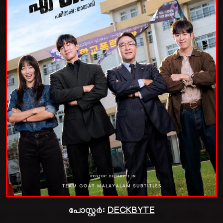
പോസ്റ്റർ:
DECKBYTE