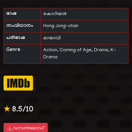
ഭാഷ
കൊറിയൻ
സംവിധാനം
Hong Jong-chan
പരിഭാഷ
മായാവി
Genre
Action, Coming of Age, Drama, K-
Drama
★
8.5/10
ഡൗൺലോഡ്