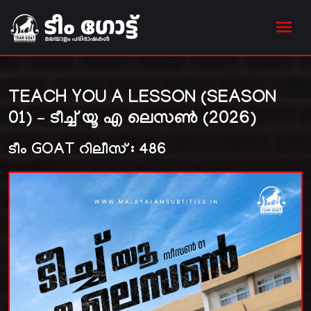
TEACH YOU A LESSON (SEASON
01) – ടീച്ച് യൂ എ ലെസൺ (2026)
ടീം GOAT റിലീസ് : 486