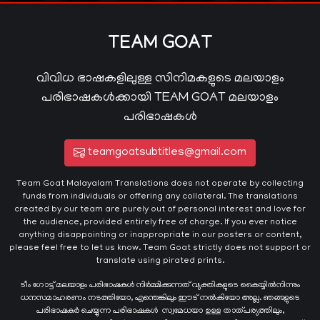
TEAM GOAT
വിവിധ ഭാഷകളിലുള്ള സിനിമകളുടെ മലയാളം
പരിഭാഷകൾക്കായി TEAM GOAT മലയാളം
പരിഭാഷകൾ
teamgoatsubtitles@gmail.com
Team Goat Malayalam Translations does not operate by collecting
funds from individuals or offering any collateral. The translations
created by our team are purely out of personal interest and love for
the audience, provided entirely free of charge. If you ever notice
anything disappointing or inappropriate in our posters or content,
please feel free to let us know. Team Goat strictly does not support or
translate using pirated prints.
ടീം ഗോട്ട് മലയാളം പരിഭാഷകൾ നിർമ്മിക്കുന്നത് വ്യക്തികളുടെ കൈയ്യില്‍നിന്നും
ധനസമാഹരണം നടത്തിയോ, എന്തെങ്കിലും ഈട് നൽകിയോ അല്ല. ഞങ്ങളുടെ
പരിഭാഷകർ ചെയ്യുന്ന പരിഭാഷകള്‍ സ്വമേധയാ ഉള്ള താത്പര്യത്തിലും,