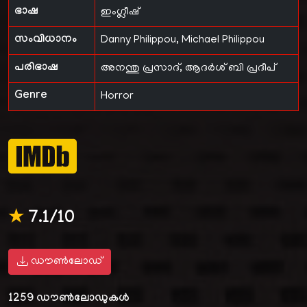
ഭാഷ
ഇംഗ്ലീഷ്
സംവിധാനം
Danny Philippou, Michael Philippou
പരിഭാഷ
അനന്തു പ്രസാദ്
,
ആദർശ് ബി പ്രദീപ്
Genre
Horror
★
7.1/10
ഡൗൺലോഡ്
1259
ഡൗൺലോഡുകൾ