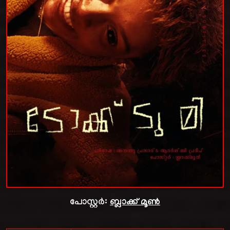
പോസ്റ്റർ:
ബ്ലാക്ക് മൂൺ