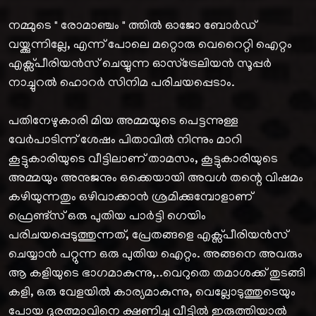
നമ്മുടെ " രോമാഞ്ചം " ത്തിൽ ഓജോ ബോർഡ്‌
വയ്ക്കുന്നില്ലേ, എന്ന് പോലെ മറ്റൊരു വെറൈറ്റി ഐറ്റം
എക്സ്പീരിയൻസ് ചെയ്യുന്ന ഓസ്ട്രേലിയൻ സൂപ്പർ
നാച്ചുറൽ ഹൊറർ സിനിമ പരിചയപ്പെടാം.
പതിനേഴുകാരി മിയ അമ്മയുടെ പെട്ടന്നുള്ള
വേർപാടിന്ന് ശേഷം പിതാവിൽ നിന്നും മാറി
കൂട്ടുകാരിയുടെ വീട്ടിലാണ് താമസം, കൂട്ടുകാരിയുടെ
അമ്മയും അനുജനും ഒക്കെയായി അവൾ തന്റെ വിഷമം
കഴിയുന്നതും ഒഴിവാക്കാൻ ശ്രമിക്കുമ്പോളാണ്
ഫ്രെണ്ട്സ് ഒരു പുതിയ പാർട്ടി ഗെയിം
പരിചയപ്പെടുത്തുന്നത്, പ്രേതങ്ങളെ എക്സ്പീരിയൻസ്
ചെയ്യാൻ പറ്റുന്ന ഒരു പുതിയ ഐറ്റം. അങ്ങനെ അവരും
ആ കളിയുടെ ഭാഗമാകുന്നു,..വെറുതെ തമാശക്ക് തുടങ്ങി
കളി, ഒരു വേളയിൽ കാര്യമാകുന്നു, വെല്ലോടുത്തുടെയും
പോയ ദുരത്മാവിനെ ക്ഷണിച്ചു വീട്ടിൽ ഇരുത്തിയാൽ