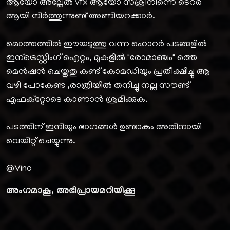
ആയോ അല്ലേൽ vfx ആയോ സ്ക്രീനിന്നെ ടെറർ
ആയി നിർത്തുന്നുണ്ട് അണിയറക്കാർ.
മൊത്തത്തിൽ ഈയടുത്തു വന്ന ഹൊറർ പടങ്ങളിൽ
ഇന്ട്രെസ്റ്റിംഗ് ഐറ്റം, മുകളിൽ "രോമാഞ്ചം" ത്തെ
മെൻഷൻ ചെയ്തതു കണ്ട് കോമഡിയും പ്രതീക്ഷിച്ചു ആ
വഴി പോകേണ്ട ,രാത്രിയിൽ തനിച്ചു നല്ല സൗണ്ട്
എഫക്റ്റോടെ കാണാൻ ശ്രമിക്കുക.
പടത്തിന് ഇനിയും ഭാഗങ്ങൾ ഉണ്ടാകും അതിനായി
വെയിറ്റ് ചെയ്യുന്നു.
@Vino
അംഗമാകൂ, അഭിപ്രായമറിയിക്കൂ