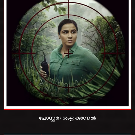
പോസ്റ്റർ:
ശംഭു കുന്നേൽ