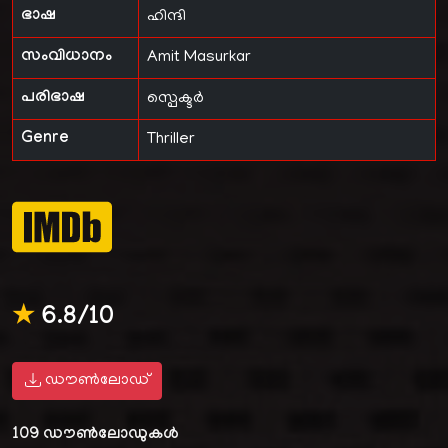
ഭാഷ
ഹിന്ദി
സംവിധാനം
Amit Masurkar
പരിഭാഷ
സ്പെക്ടർ
Genre
Thriller
★
6.8/10
ഡൗൺലോഡ്
109
ഡൗൺലോഡുകൾ