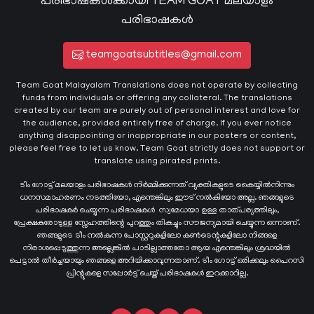
പരിഭാഷകൾക്കായി TEAM GOAT മലയാളം
പരിഭാഷകൾ
teamgoatsubtitles@gmail.com
Team Goat Malayalam Translations does not operate by collecting
funds from individuals or offering any collateral. The translations
created by our team are purely out of personal interest and love for
the audience, provided entirely free of charge. If you ever notice
anything disappointing or inappropriate in our posters or content,
please feel free to let us know. Team Goat strictly does not support or
translate using pirated prints.
ടീം ഗോട്ട് മലയാളം പരിഭാഷകൾ നിർമ്മിക്കുന്നത് വ്യക്തികളുടെ കൈയ്യില്‍നിന്നും
ധനസമാഹരണം നടത്തിയോ, എന്തെങ്കിലും ഈട് നൽകിയോ അല്ല. ഞങ്ങളുടെ
പരിഭാഷകർ ചെയ്യുന്ന പരിഭാഷകള്‍ സ്വമേധയാ ഉള്ള താത്പര്യത്തിലും,
പ്രേക്ഷകരോടുള്ള സ്നേഹത്തിന്റെ പുറത്തും തികച്ചും സൗജന്യമായി ചെയ്യുന്ന ഒന്നാണ്.
ഞങ്ങളുടെ ടീം നൽകുന്ന പോസ്റ്ററുകളിലോ കൺടെന്റുകളിലോ നിങ്ങളെ
നിരാശപ്പെടുത്തുന്ന അല്ലെങ്കിൽ പാടില്ലാത്തതോ ആയ എന്തെങ്കിലും ശ്രദ്ധയിൽ
പെട്ടാൽ തീർച്ചയായും ഞങ്ങളെ അറിയിക്കാവുന്നതാണ്. ടീം ഗോട്ട് ഒരിക്കലും പൈറസി
പ്രിന്റുകളെ സപ്പോർട്ട് ചെയ്ത് പരിഭാഷകൾ ഇറക്കാറില്ല.