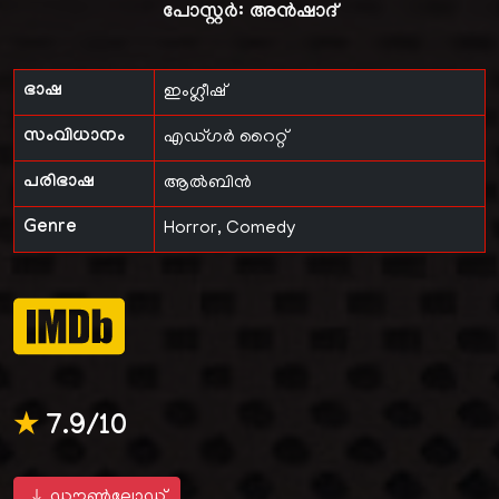
പോസ്റ്റർ:
അൻഷാദ്
ഭാഷ
ഇംഗ്ലീഷ്
സംവിധാനം
എഡ്ഗർ റൈറ്റ്
പരിഭാഷ
ആൽബിൻ
Genre
Horror, Comedy
★
7.9/10
ഡൗൺലോഡ്