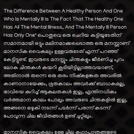
The Difference Between A Healthy Person And One
Who Is Mentally Ill Is The Fact That The Healthy One
Has All The Mental Illness, And The Mentally Ill Person
Has Only One" പൊതുവെ ഒരു ചെറിയ കുട്ടിയുടേതിന്
സമാനമായി ഒട്ടും മലിനമാക്കപ്പെടാത്ത ഒരു മനസ്സാണ്
മാനസിക വൈകല്യം ഉള്ളവരുടേത് എന്ന് പറഞ്ഞ്
കേട്ടിട്ടുണ്ട്. ഇവരുടെ മനസ്സും ചിന്തകളും ജീർണിച്ച പുറം
ലോക ചിന്തകൾ കയറി കൂടിയിട്ടില്ലാത്തവയാണ്,
അതിനാൽ തന്നെ ഒരു തരം നിഷ്കളങ്കത അവരിൽ
കാണാനായേക്കും, ഭൂതകാലം അവർക്ക് ബാധകമല്ല,
ഭാവിയെ കുറിച്ച് ആകുലതകൾ ഇല്ല, എന്തിനധികം
വർത്തമാന കാലം പോലും അവരുടെ ചിന്തകളിൽ ഇല്ല,
അങ്ങനെ ഒഴുകി നടന്ന് പടർന്ന് പരന്ന് കടന്ന്
പോവുന്ന ചില ജീവിതങ്ങൾ ഉണ്ട് ചുറ്റിലും.
മാനസിക വൈകല്യം ഉള്ള ചില കഥാപാത്രങ്ങളുടെ