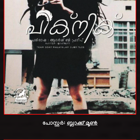
പോസ്റ്റർ:
ബ്ലാക്ക് മൂൺ