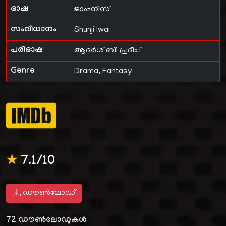
ഭാഷ
ജാപ്പനീസ്
സംവിധാനം
Shunji Iwai
പരിഭാഷ
ആദർശ് ബി പ്രദീപ്
Genre
Drama, Fantasy
★
7.1/10
ഡൗൺലോഡ്
72
ഡൗൺലോഡുകൾ