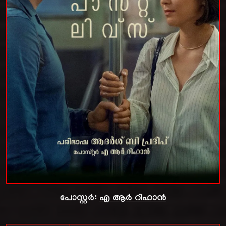
പോസ്റ്റർ:
എ ആർ റിഹാൻ