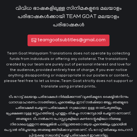
വിവിധ ഭാഷകളിലുള്ള സിനിമകളുടെ മലയാളം
പരിഭാഷകൾക്കായി TEAM GOAT മലയാളം
പരിഭാഷകൾ
teamgoatsubtitles@gmail.com
Team Goat Malayalam Translations does not operate by collecting
funds from individuals or offering any collateral. The translations
created by our team are purely out of personal interest and love for
the audience, provided entirely free of charge. If you ever notice
anything disappointing or inappropriate in our posters or content,
please feel free to let us know. Team Goat strictly does not support or
translate using pirated prints.
ടീം ഗോട്ട് മലയാളം പരിഭാഷകൾ നിർമ്മിക്കുന്നത് വ്യക്തികളുടെ കൈയ്യില്‍നിന്നും
ധനസമാഹരണം നടത്തിയോ, എന്തെങ്കിലും ഈട് നൽകിയോ അല്ല. ഞങ്ങളുടെ
പരിഭാഷകർ ചെയ്യുന്ന പരിഭാഷകള്‍ സ്വമേധയാ ഉള്ള താത്പര്യത്തിലും,
പ്രേക്ഷകരോടുള്ള സ്നേഹത്തിന്റെ പുറത്തും തികച്ചും സൗജന്യമായി ചെയ്യുന്ന ഒന്നാണ്.
ഞങ്ങളുടെ ടീം നൽകുന്ന പോസ്റ്ററുകളിലോ കൺടെന്റുകളിലോ നിങ്ങളെ
നിരാശപ്പെടുത്തുന്ന അല്ലെങ്കിൽ പാടില്ലാത്തതോ ആയ എന്തെങ്കിലും ശ്രദ്ധയിൽ
പെട്ടാൽ തീർച്ചയായും ഞങ്ങളെ അറിയിക്കാവുന്നതാണ്. ടീം ഗോട്ട് ഒരിക്കലും പൈറസി
പ്രിന്റുകളെ സപ്പോർട്ട് ചെയ്ത് പരിഭാഷകൾ ഇറക്കാറില്ല.