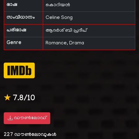
ഭാഷ
കൊറിയൻ
സംവിധാനം
Celine Song
പരിഭാഷ
ആദർശ് ബി പ്രദീപ്
Genre
Romance, Drama
★
7.8/10
ഡൗൺലോഡ്
227
ഡൗൺലോഡുകൾ