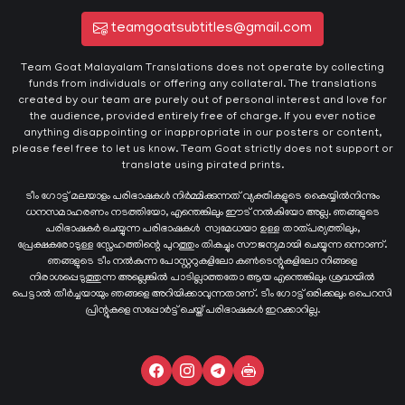
teamgoatsubtitles@gmail.com
Team Goat Malayalam Translations does not operate by collecting
funds from individuals or offering any collateral. The translations
created by our team are purely out of personal interest and love for
the audience, provided entirely free of charge. If you ever notice
anything disappointing or inappropriate in our posters or content,
please feel free to let us know. Team Goat strictly does not support or
translate using pirated prints.
ടീം ഗോട്ട് മലയാളം പരിഭാഷകൾ നിർമ്മിക്കുന്നത് വ്യക്തികളുടെ കൈയ്യില്‍നിന്നും
ധനസമാഹരണം നടത്തിയോ, എന്തെങ്കിലും ഈട് നൽകിയോ അല്ല. ഞങ്ങളുടെ
പരിഭാഷകർ ചെയ്യുന്ന പരിഭാഷകള്‍ സ്വമേധയാ ഉള്ള താത്പര്യത്തിലും,
പ്രേക്ഷകരോടുള്ള സ്നേഹത്തിന്റെ പുറത്തും തികച്ചും സൗജന്യമായി ചെയ്യുന്ന ഒന്നാണ്.
ഞങ്ങളുടെ ടീം നൽകുന്ന പോസ്റ്ററുകളിലോ കൺടെന്റുകളിലോ നിങ്ങളെ
നിരാശപ്പെടുത്തുന്ന അല്ലെങ്കിൽ പാടില്ലാത്തതോ ആയ എന്തെങ്കിലും ശ്രദ്ധയിൽ
പെട്ടാൽ തീർച്ചയായും ഞങ്ങളെ അറിയിക്കാവുന്നതാണ്. ടീം ഗോട്ട് ഒരിക്കലും പൈറസി
പ്രിന്റുകളെ സപ്പോർട്ട് ചെയ്ത് പരിഭാഷകൾ ഇറക്കാറില്ല.