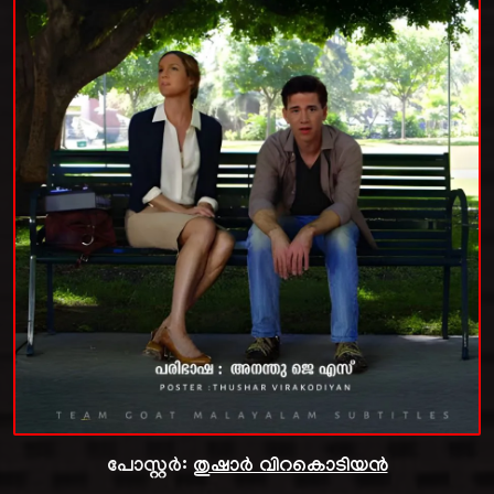
പോസ്റ്റർ:
തുഷാർ വിറകൊടിയൻ