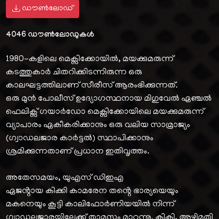
ഡൗൺലോഡ്
4046
ഡൗൺലോഡുകൾ
1980-കളിലെ മെക്സിക്കോയിൽ, മയക്കുമരുന്ന്
കടത്തുകാർ ചിതറിക്കിടന്നിരുന്ന ഒരു
കാലഘട്ടത്തിലാണ് സീരീസ് ആരംഭിക്കുന്നത്.
ഒരു മുൻ പോലീസ് ഉദ്യോഗസ്ഥനായ മിഗുവേൽ ഏഞ്ചൽ
ഫെലിക്സ് ഗയാർഡോ മെക്സിക്കോയിലെ മയക്കുമരുന്ന്
വ്യാപാരം ഏകീകരിക്കാനും ഒരു വലിയ സാമ്രാജ്യം
(ഗ്വാഡലജാര കാർട്ടൽ) സ്ഥാപിക്കാനും
ശ്രമിക്കുന്നതാണ് പ്രധാന ഇതിവൃത്തം.
അതേസമയം, യുഎസ് ഡിഇഎ
ഏജൻ്റായ കിക്കി കാമരേന തൻ്റെ ഭാര്യയെയും
മകനെയും കൂട്ടി കാലിഫോർണിയയിൽ നിന്ന്
ഗ്വാഡലജാരയിലേക്ക് താമസം മാറുന്നു. കികി, അഴിമതി