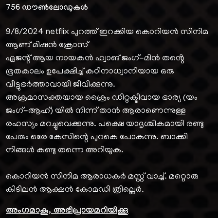
756
ഡൗൺലോഡുകൾ
9/8/2024 netflix പുറത്ത് ഇറക്കിയ കൊറിയൻ സിനിമ
ആണ് മിഷൻ ക്രോസ്
ഏജന്റ് ആയ നായകൻ ഹ്വാങ് ജംഗ്-മിൻ തൻ്റെ
ഭൂതകാലം ഉപേക്ഷിച്ച് കഠിനാധ്വാനിയായ ഒരു
വീട്ടുഭർത്താവായി ജീവിക്കുന്നു.
അക്രമാസക്തയായ ക്രൈം ഡിറ്റക്ടീവായ ഭാര്യ (യം
ജംഗ്-ആഹ്) യിൽ നിന്ന് താൻ ആരാണെന്നുള്ള
രഹസ്യം മറച്ചുവെക്കുന്നു. പക്ഷെ യാദൃശ്ചികമായി രണ്ടു
പേരും ഒരേ കേസിന്റെ പുറകെ പോകുന്നു. ബാക്കി
നിങ്ങൾ കണ്ടു തന്നെ അറിയുക.
കൊറിയൻ സിനിമ ആരാധകർ മസ്റ്റ് വാച്ച്. മറ്റൊരു
കിടിലൻ ആക്ഷൻ കോമഡി ത്രില്ലെർ.
അംഗമാകൂ, അഭിപ്രായമറിയിക്കൂ