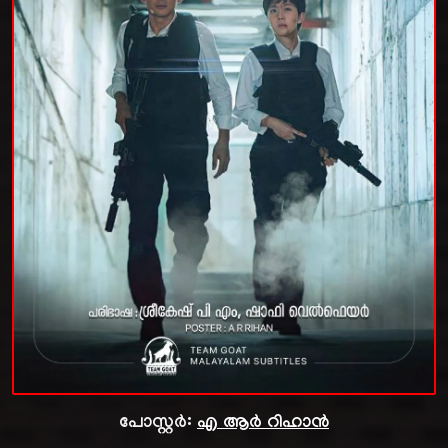
പോസ്റ്റർ:
എ ആർ റിഹാൻ