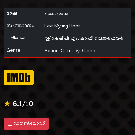
ഭാഷ
കൊറിയൻ
സംവിധാനം
Lee Myung Hoon
പരിഭാഷ
ശ്രീകേഷ് പി എം
,
ഷാഫി വെൽഫെയർ
Genre
Action, Comedy, Crime
★
6.1/10
ഡൗൺലോഡ്