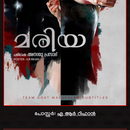
പോസ്റ്റർ:
എ ആർ റിഹാൻ