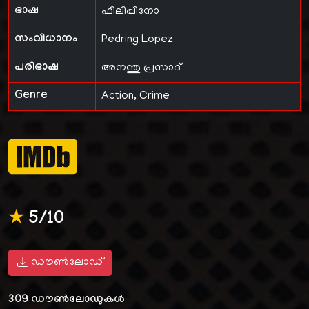
ഭാഷ
ഫിലിപ്പിനോ
സംവിധാനം
Pedring Lopez
പരിഭാഷ
അനന്തു പ്രസാദ്
Genre
Action, Crime
★
5/10
ഡൗൺലോഡ്
309
ഡൗൺലോഡുകൾ