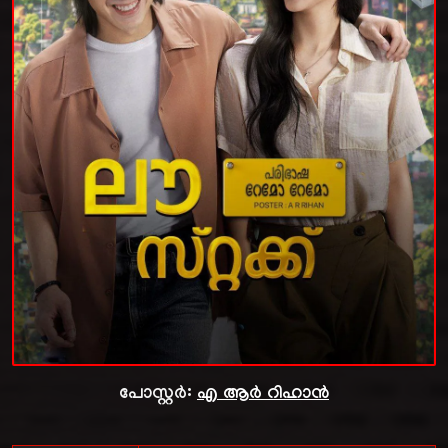
പോസ്റ്റർ:
എ ആർ റിഹാൻ