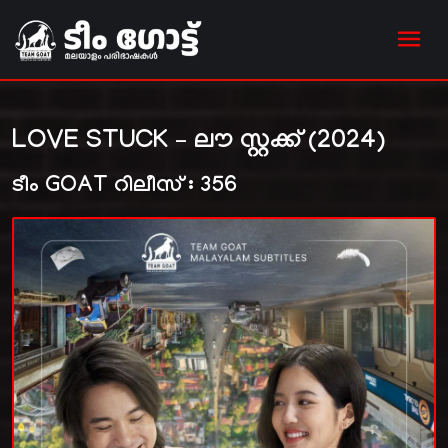
LOVE STUCK – ലൗ സ്റ്റക്ക് (2024)
ടീം GOAT റിലീസ് : 356