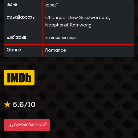
ഭാഷ
തായ്
സംവിധാനം
Chongdol Dew Sukulworapat,
Noppharat Ramwong
പരിഭാഷ
റെമോ റെമോ
Genre
Romance
★
5.6/10
ഡൗൺലോഡ്