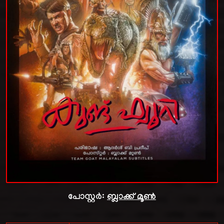
പോസ്റ്റർ:
ബ്ലാക്ക് മൂൺ