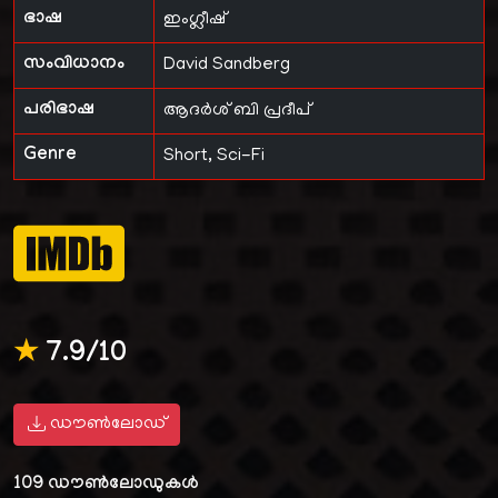
ഭാഷ
ഇംഗ്ലീഷ്
സംവിധാനം
David Sandberg
പരിഭാഷ
ആദർശ് ബി പ്രദീപ്
Genre
Short, Sci-Fi
★
7.9/10
ഡൗൺലോഡ്
109
ഡൗൺലോഡുകൾ