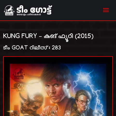
KUNG FURY – കുങ് ഫ്യൂറി (2015)
ടീം GOAT റിലീസ് : 283