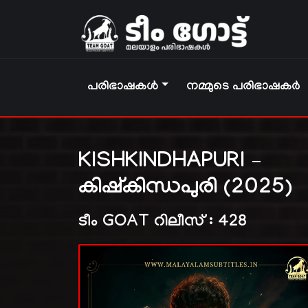
പരിഭാഷകൾ
നമ്മുടെ പരിഭാഷകർ
KISHKINDHAPURI –
കിഷ്കിന്ധപുരി (2025)
ടീം GOAT റിലീസ് : 428