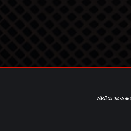
വിവിധ ഭാഷകള