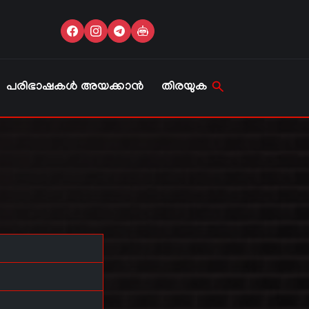
പരിഭാഷകൾ അയക്കാൻ
തിരയുക