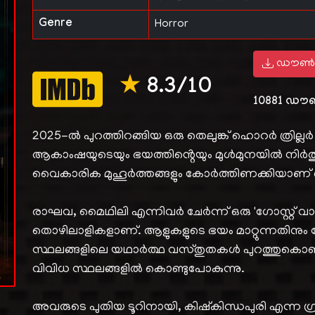
Genre
Horror
ഡൗൺ
★
8.3/10
10881
ഡൗ
2025-ൽ പുറത്തിറങ്ങിയ ഒരു തെലുങ്ക് ഹൊറർ ത്രില്ലർ
ആകാംഷയുടെയും ഭയത്തിൻ്റെയും മുൾമുനയിൽ നിർത്
വൈകാരിക മുഹൂർത്തങ്ങളും കോർത്തിണക്കിയാണ് ഒരുക
രാഘവ, മൈഥിലി എന്നിവർ ചേർന്ന് ഒരു 'ഗോസ്റ്റ് വാക
തൊഴിലാളികളാണ്. ആളുകളുടെ ഭയം മാറ്റുന്നതിനും പ
സ്ഥലങ്ങളിലെ യഥാർത്ഥ വസ്തുതകൾ പുറത്തുകൊണ
വിവിധ സ്ഥലങ്ങളിൽ കൊണ്ടുപോകുന്നു.
അവരുടെ പുതിയ ടൂറിനായി, കിഷ്കിന്ധപുരി എന്ന ഗ