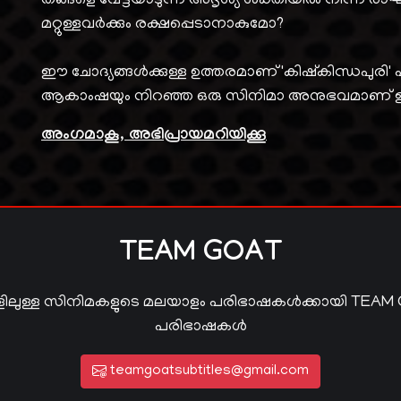
തങ്ങളെ വേട്ടയാടുന്ന അദൃശ്യ ശക്തിയിൽ നിന്ന് രാഘവ
മറ്റുള്ളവർക്കും രക്ഷപ്പെടാനാകുമോ?
ഈ ചോദ്യങ്ങൾക്കുള്ള ഉത്തരമാണ് 'കിഷ്കിന്ധപുരി' എ
ആകാംഷയും നിറഞ്ഞ ഒരു സിനിമാ അനുഭവമാണ് ഈ ചിത
അംഗമാകൂ, അഭിപ്രായമറിയിക്കൂ
TEAM GOAT
ിലുള്ള സിനിമകളുടെ മലയാളം പരിഭാഷകൾക്കായി TEAM
പരിഭാഷകൾ
teamgoatsubtitles@gmail.com