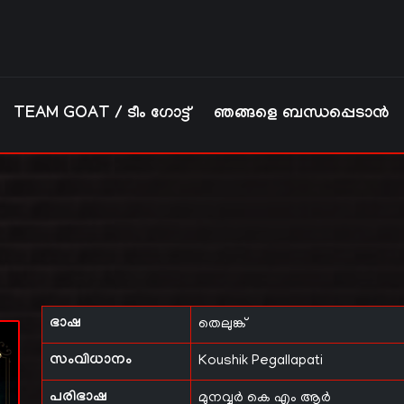
TEAM GOAT / ടീം ഗോട്ട്
ഞങ്ങളെ ബന്ധപ്പെടാൻ
ഭാഷ
തെലുങ്ക്
സംവിധാനം
Koushik Pegallapati
പരിഭാഷ
മുനവ്വർ കെ എം ആർ