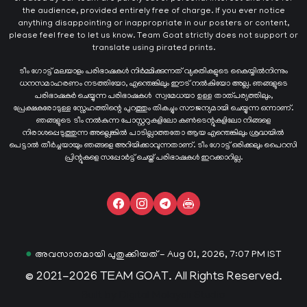
the audience, provided entirely free of charge. If you ever notice
anything disappointing or inappropriate in our posters or content,
please feel free to let us know. Team Goat strictly does not support or
translate using pirated prints.
ടീം ഗോട്ട് മലയാളം പരിഭാഷകൾ നിർമ്മിക്കുന്നത് വ്യക്തികളുടെ കൈയ്യില്‍നിന്നും
ധനസമാഹരണം നടത്തിയോ, എന്തെങ്കിലും ഈട് നൽകിയോ അല്ല. ഞങ്ങളുടെ
പരിഭാഷകർ ചെയ്യുന്ന പരിഭാഷകള്‍ സ്വമേധയാ ഉള്ള താത്പര്യത്തിലും,
പ്രേക്ഷകരോടുള്ള സ്നേഹത്തിന്റെ പുറത്തും തികച്ചും സൗജന്യമായി ചെയ്യുന്ന ഒന്നാണ്.
ഞങ്ങളുടെ ടീം നൽകുന്ന പോസ്റ്ററുകളിലോ കൺടെന്റുകളിലോ നിങ്ങളെ
നിരാശപ്പെടുത്തുന്ന അല്ലെങ്കിൽ പാടില്ലാത്തതോ ആയ എന്തെങ്കിലും ശ്രദ്ധയിൽ
പെട്ടാൽ തീർച്ചയായും ഞങ്ങളെ അറിയിക്കാവുന്നതാണ്. ടീം ഗോട്ട് ഒരിക്കലും പൈറസി
പ്രിന്റുകളെ സപ്പോർട്ട് ചെയ്ത് പരിഭാഷകൾ ഇറക്കാറില്ല.
●
അവസാനമായി പുതുക്കിയത് - Aug 01, 2026, 7:07 PM IST
© 2021-2026 TEAM GOAT. All Rights Reserved.
Built by
Digital Malayali Studio