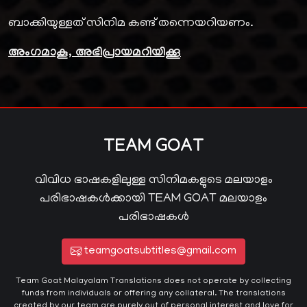
ബാക്കിയുള്ളത് സിനിമ കണ്ട് തന്നെയറിയണം.
അംഗമാകൂ, അഭിപ്രായമറിയിക്കൂ
TEAM GOAT
വിവിധ ഭാഷകളിലുള്ള സിനിമകളുടെ മലയാളം
പരിഭാഷകൾക്കായി TEAM GOAT മലയാളം
പരിഭാഷകൾ
teamgoatsubtitles@gmail.com
Team Goat Malayalam Translations does not operate by collecting
funds from individuals or offering any collateral. The translations
created by our team are purely out of personal interest and love for