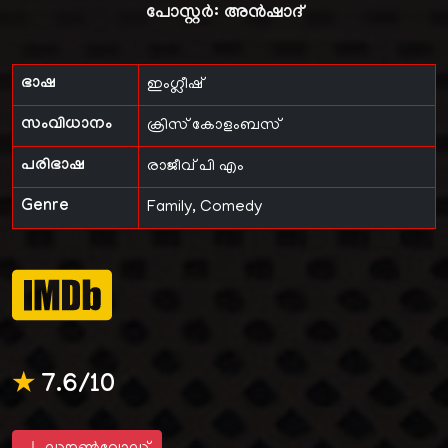
പോസ്റ്റർ:
അൻഷാദ്
ഭാഷ
ഇംഗ്ലീഷ്
സംവിധാനം
ക്രിസ് കോളംബസ്
പരിഭാഷ
രാജീവ് പി എം
Genre
Family, Comedy
★
7.6/10