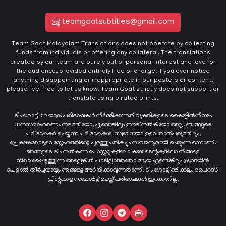
teamgoatsubtitles@gmail.com
Team Goat Malayalam Translations does not operate by collecting
funds from individuals or offering any collateral. The translations
created by our team are purely out of personal interest and love for
the audience, provided entirely free of charge. If you ever notice
anything disappointing or inappropriate in our posters or content,
please feel free to let us know. Team Goat strictly does not support or
translate using pirated prints.
ടീം ഗോട്ട് മലയാളം പരിഭാഷകൾ നിർമ്മിക്കുന്നത് വ്യക്തികളുടെ കൈയ്യില്‍നിന്നും
ധനസമാഹരണം നടത്തിയോ, എന്തെങ്കിലും ഈട് നൽകിയോ അല്ല. ഞങ്ങളുടെ
പരിഭാഷകർ ചെയ്യുന്ന പരിഭാഷകള്‍ സ്വമേധയാ ഉള്ള താത്പര്യത്തിലും,
പ്രേക്ഷകരോടുള്ള സ്നേഹത്തിന്റെ പുറത്തും തികച്ചും സൗജന്യമായി ചെയ്യുന്ന ഒന്നാണ്.
ഞങ്ങളുടെ ടീം നൽകുന്ന പോസ്റ്ററുകളിലോ കൺടെന്റുകളിലോ നിങ്ങളെ
നിരാശപ്പെടുത്തുന്ന അല്ലെങ്കിൽ പാടില്ലാത്തതോ ആയ എന്തെങ്കിലും ശ്രദ്ധയിൽ
പെട്ടാൽ തീർച്ചയായും ഞങ്ങളെ അറിയിക്കാവുന്നതാണ്. ടീം ഗോട്ട് ഒരിക്കലും പൈറസി
പ്രിന്റുകളെ സപ്പോർട്ട് ചെയ്ത് പരിഭാഷകൾ ഇറക്കാറില്ല.