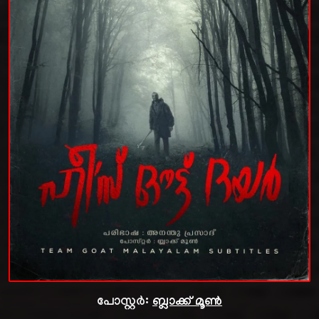
പോസ്റ്റർ:
ബ്ലാക്ക് മൂൺ