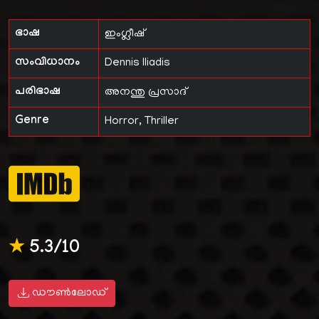
ഭാഷ
ഇംഗ്ലീഷ്
സംവിധാനം
Dennis Iliadis
പരിഭാഷ
അനന്തു പ്രസാദ്
Genre
Horror, Thriller
★
5.3/10
ഡൗൺലോഡ്