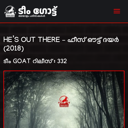
HE’S OUT THERE – ഹീസ് ഔട്ട്‌ ദയർ
(2018)
ടീം GOAT റിലീസ് : 332