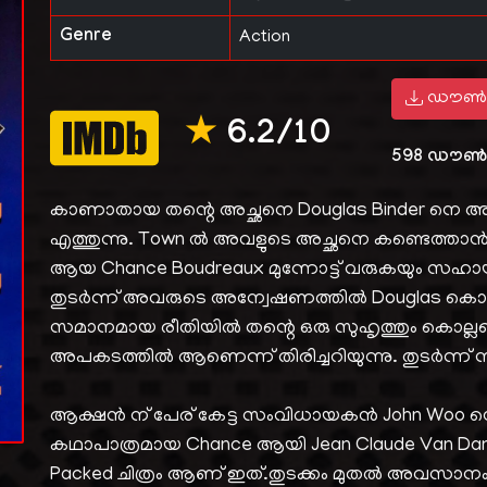
Genre
Action
ഡൗൺ
★
6.2/10
598
ഡൗൺ
കാണാതായ തന്റെ അച്ഛനെ Douglas Binder നെ അന്
എത്തുന്നു. Town ൽ അവളുടെ അച്ഛനെ കണ്ടെത്താൻ
ആയ Chance Boudreaux മുന്നോട്ട് വരുകയും സഹായി
തുടർന്ന് അവരുടെ അന്വേഷണത്തിൽ Douglas കൊല്
സമാനമായ രീതിയിൽ തന്റെ ഒരു സുഹൃത്തും കൊല്ലപ്പ
അപകടത്തിൽ ആണെന്ന് തിരിച്ചറിയുന്നു. തുടർന്ന് ന
ആക്ഷൻ ന് പേര് കേട്ട സംവിധായകൻ John Woo ന്റെ 
കഥാപാത്രമായ Chance ആയി Jean Claude Van Damm
Packed ചിത്രം ആണ് ഇത്.തുടക്കം മുതൽ അവസാ