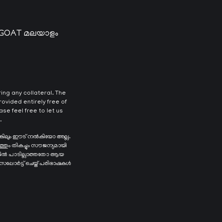
 GOAT മലയാളം
ng any collateral. The
ovided entirely free of
se feel free to let us
.
ങ്കിലും ഈട് നൽകിയോ അല്ല.
ത്തും തികച്ചും സൗജന്യമായി
െങ്കിൽ പാടില്ലാത്തതോ ആയ
 സപ്പോർട്ട് ചെയ്ത് പരിഭാഷകൾ