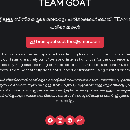
TEAM GOAT
ിലുള്ള സിനിമകളുടെ മലയാളം പരിഭാഷകൾക്കായി TEAM
പരിഭാഷകൾ
teamgoatsubtitles@gmail.com
ranslations does not operate by collecting funds from individuals or offeri
y our team are purely out of personal interest and love for the audience, pr
otice anything disappointing or inappropriate in our posters or content, plea
know. Team Goat strictly does not support or translate using pirated prints
ഷകൾ നിർമ്മിക്കുന്നത് വ്യക്തികളുടെ കൈയ്യില്‍നിന്നും ധനസമാഹരണം നടത്തിയോ, എന്തെ
ന്ന പരിഭാഷകള്‍ സ്വമേധയാ ഉള്ള താത്പര്യത്തിലും, പ്രേക്ഷകരോടുള്ള സ്നേഹത്തിന്റെ പുറ
ങളുടെ ടീം നൽകുന്ന പോസ്റ്ററുകളിലോ കൺടെന്റുകളിലോ നിങ്ങളെ നിരാശപ്പെടുത്തുന്ന അല്ല
്ടാൽ തീർച്ചയായും ഞങ്ങളെ അറിയിക്കാവുന്നതാണ്. ടീം ഗോട്ട് ഒരിക്കലും പൈറസി പ്രിന്റുകളെ
ഇറക്കാറില്ല.