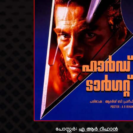
പോസ്റ്റർ:
എ ആർ റിഹാൻ