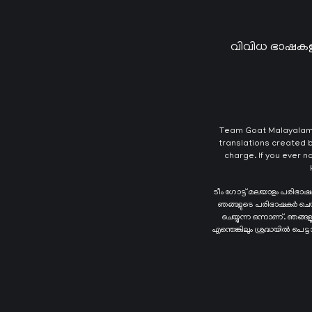
വിവിധ ഭാഷകള
Team Goat Malayalam T
translations created b
charge. If you ever n
ടീം ഗോട്ട് മലയാളം പരിഭാ
ഞങ്ങളുടെ പരിഭാഷകർ ചെയ്യു
ചെയ്യുന്ന ഒന്നാണ്. ഞങ്
എന്തെങ്കിലും ശ്രദ്ധയിൽ പെട