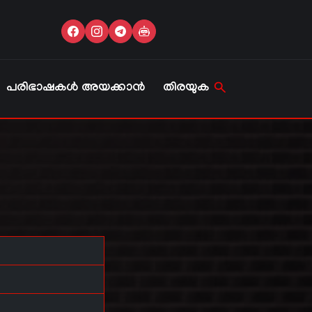
പരിഭാഷകൾ അയക്കാൻ
തിരയുക