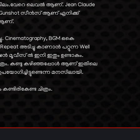
ിലം.വേറെ ലെവൽ ആണ്. Jean Claude
ട് Gunshot സീൻസ് ആണ് എനിക്ക്
ം ആണ്.
ചു. Cinematography, BGM ഒകെ
Repeat അടിച്ചു കാണാൻ പറ്റുന്ന Well
ൻ മൂവീസ് ൽ ഇനി ഇതും ഉണ്ടാകും.
ിത്രം. കണ്ടു കഴിഞ്ഞപ്പോൾ ആണ് ഇതിലെ
യോഗിച്ചിട്ടുണ്ടെന്ന മനസിലായി.
 കണ്ടിരികേണ്ട ചിത്രം.