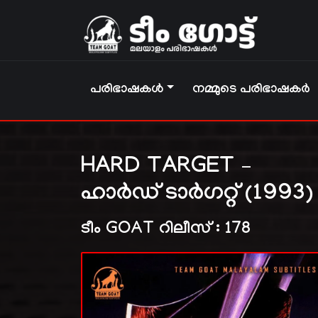
പരിഭാഷകൾ
നമ്മുടെ പരിഭാഷകർ
HARD TARGET –
ഹാർഡ് ടാർഗറ്റ് (1993)
ടീം GOAT റിലീസ് : 178