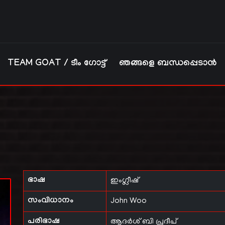
TEAM GOAT / ടീം ഗോട്ട്
ഞങ്ങളെ ബന്ധപ്പെടാൻ
ഭാഷ
ഇംഗ്ലീഷ്
സംവിധാനം
John Woo
പരിഭാഷ
ആദർശ് ബി പ്രദീപ്