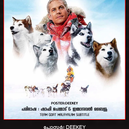
പോസ്റ്റർ:
DEEKEY