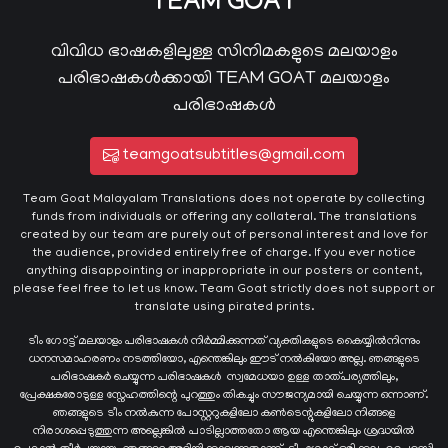
TEAM GOAT
വിവിധ ഭാഷകളിലുള്ള സിനിമകളുടെ മലയാളം
പരിഭാഷകൾക്കായി TEAM GOAT മലയാളം
പരിഭാഷകൾ
teamgoatsubtitles@gmail.com
Team Goat Malayalam Translations does not operate by collecting
funds from individuals or offering any collateral. The translations
created by our team are purely out of personal interest and love for
the audience, provided entirely free of charge. If you ever notice
anything disappointing or inappropriate in our posters or content,
please feel free to let us know. Team Goat strictly does not support or
translate using pirated prints.
ടീം ഗോട്ട് മലയാളം പരിഭാഷകൾ നിർമ്മിക്കുന്നത് വ്യക്തികളുടെ കൈയ്യില്‍നിന്നും
ധനസമാഹരണം നടത്തിയോ, എന്തെങ്കിലും ഈട് നൽകിയോ അല്ല. ഞങ്ങളുടെ
പരിഭാഷകർ ചെയ്യുന്ന പരിഭാഷകള്‍ സ്വമേധയാ ഉള്ള താത്പര്യത്തിലും,
പ്രേക്ഷകരോടുള്ള സ്നേഹത്തിന്റെ പുറത്തും തികച്ചും സൗജന്യമായി ചെയ്യുന്ന ഒന്നാണ്.
ഞങ്ങളുടെ ടീം നൽകുന്ന പോസ്റ്ററുകളിലോ കൺടെന്റുകളിലോ നിങ്ങളെ
നിരാശപ്പെടുത്തുന്ന അല്ലെങ്കിൽ പാടില്ലാത്തതോ ആയ എന്തെങ്കിലും ശ്രദ്ധയിൽ