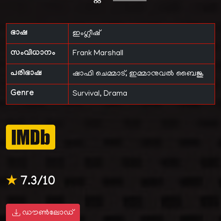
ഭാഷ
ഇംഗ്ലീഷ്
സംവിധാനം
Frank Marshall
പരിഭാഷ
ഷാഫി ചെമ്മാട്
,
ഇമ്മാനുവൽ ബൈജു
Genre
Survival, Drama
★
7.3/10
ഡൗൺലോഡ്