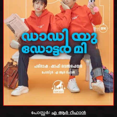
പോസ്റ്റർ:
എ ആർ റിഹാൻ