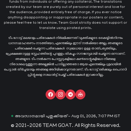
funds from individuals or offering any collateral. The translations
created by our team are purely out of personal interest and love for
the audience, provided entirely free of charge. If you ever notice
anything disappointing or inappropriate in our posters or content,
please feel free to let us know. Team Goat strictly does not support or
translate using pirated prints.
ടീം ഗോട്ട് മലയാളം പരിഭാഷകൾ നിർമ്മിക്കുന്നത് വ്യക്തികളുടെ കൈയ്യില്‍നിന്നും
ധനസമാഹരണം നടത്തിയോ, എന്തെങ്കിലും ഈട് നൽകിയോ അല്ല. ഞങ്ങളുടെ
പരിഭാഷകർ ചെയ്യുന്ന പരിഭാഷകള്‍ സ്വമേധയാ ഉള്ള താത്പര്യത്തിലും,
പ്രേക്ഷകരോടുള്ള സ്നേഹത്തിന്റെ പുറത്തും തികച്ചും സൗജന്യമായി ചെയ്യുന്ന ഒന്നാണ്.
ഞങ്ങളുടെ ടീം നൽകുന്ന പോസ്റ്ററുകളിലോ കൺടെന്റുകളിലോ നിങ്ങളെ
നിരാശപ്പെടുത്തുന്ന അല്ലെങ്കിൽ പാടില്ലാത്തതോ ആയ എന്തെങ്കിലും ശ്രദ്ധയിൽ
പെട്ടാൽ തീർച്ചയായും ഞങ്ങളെ അറിയിക്കാവുന്നതാണ്. ടീം ഗോട്ട് ഒരിക്കലും പൈറസി
പ്രിന്റുകളെ സപ്പോർട്ട് ചെയ്ത് പരിഭാഷകൾ ഇറക്കാറില്ല.
●
അവസാനമായി പുതുക്കിയത് - Aug 01, 2026, 7:07 PM IST
© 2021-2026 TEAM GOAT. All Rights Reserved.