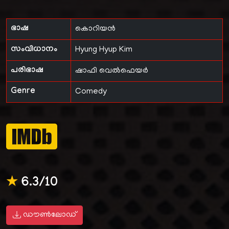
ഭാഷ
കൊറിയൻ
സംവിധാനം
Hyung Hyup Kim
പരിഭാഷ
ഷാഫി വെൽഫെയർ
Genre
Comedy
★
6.3/10
ഡൗൺലോഡ്