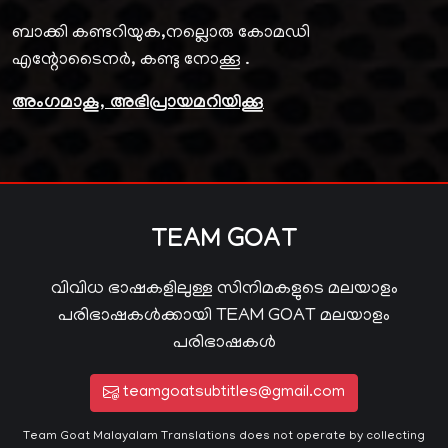
ബാക്കി കണ്ടറിയുക,നല്ലൊരു കോമഡി
എന്റോടൈനർ, കണ്ടു നോക്കൂ .
അംഗമാകൂ, അഭിപ്രായമറിയിക്കൂ
TEAM GOAT
വിവിധ ഭാഷകളിലുള്ള സിനിമകളുടെ മലയാളം
പരിഭാഷകൾക്കായി TEAM GOAT മലയാളം
പരിഭാഷകൾ
teamgoatsubtitles@gmail.com
Team Goat Malayalam Translations does not operate by collecting