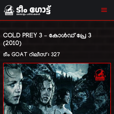
COLD PREY 3 – കോൾഡ് പ്രേ 3
(2010)
ടീം GOAT റിലീസ് : 327