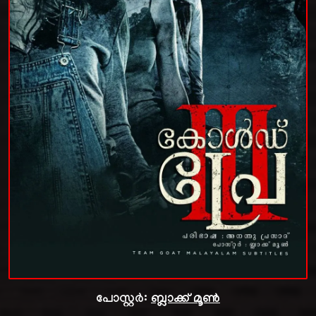
പോസ്റ്റർ:
ബ്ലാക്ക് മൂൺ