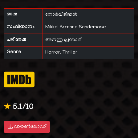
ഭാഷ
നോർവീജിയൻ
സംവിധാനം
Mikkel Brænne Sandemose
പരിഭാഷ
അനന്തു പ്രസാദ്
Genre
Horror, Thriller
★
5.1/10
ഡൗൺലോഡ്