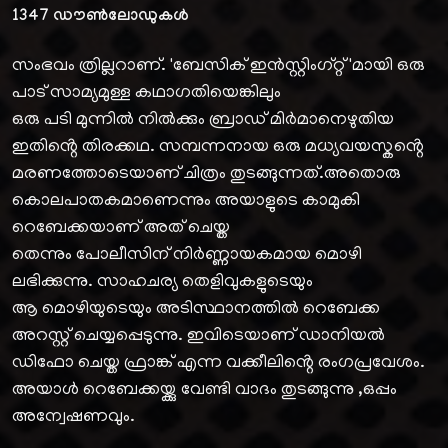
1347
ഡൗൺലോഡുകൾ
സംഭവം ത്രില്ലറാണ്. 'ബേസിക് ഇൻസ്റ്റിംഗ്റ്റ് 'മായി ഒരു
പാട് സാമ്യമുള്ള കഥാഗതിയെങ്കിലും
ഒരു പടി മുന്നിൽ നിൽക്കും ബ്രാഡ് മിർമാനെഴുതിയ
ഇതിൻ്റെ തിരക്കഥ. സമ്പന്നനായ ഒരു മധ്യവയസ്കൻ്റെ
മരണത്തോടെയാണ് ചിത്രം തുടങ്ങുന്നത്.അതൊരു
കൊലപാതകമാണെന്നും അയാളുടെ കാമുകി
റെബേക്കയാണ് അത് ചെയ്ത
തെന്നും പോലീസിന് നിർണ്ണായകമായ മൊഴി
ലഭിക്കുന്നു. സാഹചര്യ തെളിവുകളുടെയും
ആ മൊഴിയുടെയും അടിസ്ഥാനത്തിൽ റെബേക്ക
അറസ്റ്റ് ചെയ്യപ്പെടുന്നു. ഇവിടെയാണ് ഡാനിയൽ
ഡിഫോ ചെയ്ത ഫ്രാങ്ക് എന്ന വക്കീലിൻ്റെ രംഗപ്രവേശം.
അയാൾ റെബേക്കയ്ക്കു വേണ്ടി വാദം തുടങ്ങുന്നു ,ഒപ്പം
അന്വേഷണവും.