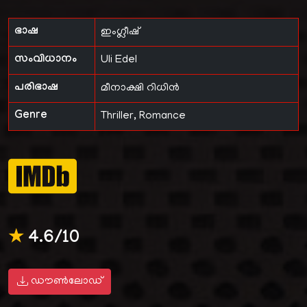
ഭാഷ
ഇംഗ്ലീഷ്
സംവിധാനം
Uli Edel
പരിഭാഷ
മീനാക്ഷി റിധിൻ
Genre
Thriller, Romance
★
4.6/10
ഡൗൺലോഡ്