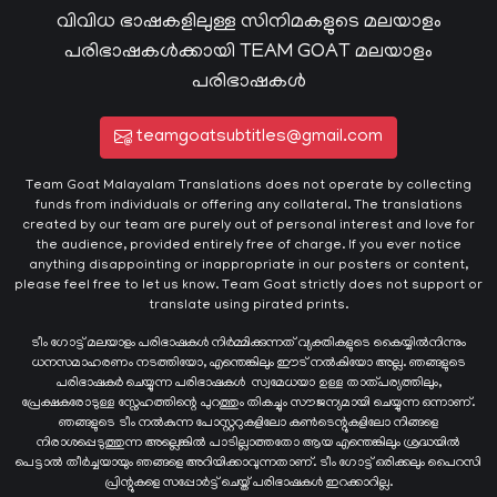
വിവിധ ഭാഷകളിലുള്ള സിനിമകളുടെ മലയാളം
പരിഭാഷകൾക്കായി TEAM GOAT മലയാളം
പരിഭാഷകൾ
teamgoatsubtitles@gmail.com
Team Goat Malayalam Translations does not operate by collecting
funds from individuals or offering any collateral. The translations
created by our team are purely out of personal interest and love for
the audience, provided entirely free of charge. If you ever notice
anything disappointing or inappropriate in our posters or content,
please feel free to let us know. Team Goat strictly does not support or
translate using pirated prints.
ടീം ഗോട്ട് മലയാളം പരിഭാഷകൾ നിർമ്മിക്കുന്നത് വ്യക്തികളുടെ കൈയ്യില്‍നിന്നും
ധനസമാഹരണം നടത്തിയോ, എന്തെങ്കിലും ഈട് നൽകിയോ അല്ല. ഞങ്ങളുടെ
പരിഭാഷകർ ചെയ്യുന്ന പരിഭാഷകള്‍ സ്വമേധയാ ഉള്ള താത്പര്യത്തിലും,
പ്രേക്ഷകരോടുള്ള സ്നേഹത്തിന്റെ പുറത്തും തികച്ചും സൗജന്യമായി ചെയ്യുന്ന ഒന്നാണ്.
ഞങ്ങളുടെ ടീം നൽകുന്ന പോസ്റ്ററുകളിലോ കൺടെന്റുകളിലോ നിങ്ങളെ
നിരാശപ്പെടുത്തുന്ന അല്ലെങ്കിൽ പാടില്ലാത്തതോ ആയ എന്തെങ്കിലും ശ്രദ്ധയിൽ
പെട്ടാൽ തീർച്ചയായും ഞങ്ങളെ അറിയിക്കാവുന്നതാണ്. ടീം ഗോട്ട് ഒരിക്കലും പൈറസി
പ്രിന്റുകളെ സപ്പോർട്ട് ചെയ്ത് പരിഭാഷകൾ ഇറക്കാറില്ല.