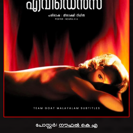
പോസ്റ്റർ:
നൗഫൽ കെ എ