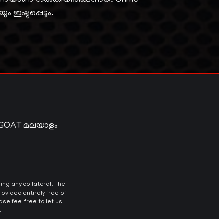
തന്നെയാണ് നൽകിയിരിക്കുന്നത്. Crime
ും ഇഷ്ടപ്പെടും.
 GOAT മലയാളം
ng any collateral. The
ovided entirely free of
se feel free to let us
.