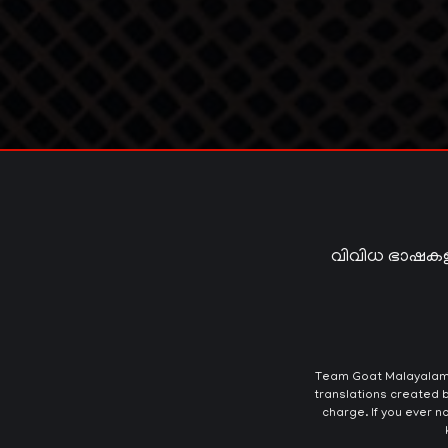
വിവിധ ഭാഷകള
Team Goat Malayalam T
translations created b
charge. If you ever n