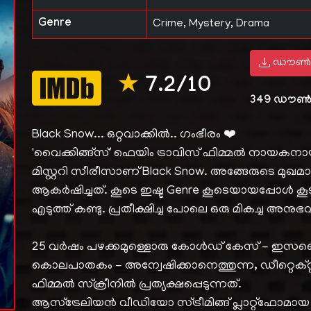
Genre
Crime, Mystery, Drama
ഡൗൺ
★
7.2/10
349
ഡൗൺ
Black Snow... ഒറ്റവാക്കിൽ.. ഗംഭീരം ❤️
'വൈക്കിങ്ങ്സ്' ഫെയിം ട്രാവിസ് ഫിമ്മൽ നായക
മിസ്റ്ററി സീരീസാണ് Black Snow. അങ്ങേരുടെ മുഖ
ആകർഷിച്ചത്. കൂടെ ഇഷ്ട Genre കൂടെയായപ്പോൾ കൂ
എടുത്ത് കണ്ടു. പ്രതീക്ഷിച്ച പോലെ ഒരു മികച്ച 
25 വർഷം പഴക്കമുള്ളൊരു കോൾഡ് കേസ് - ഇസബെ
കൊലപാതകം - അന്വേഷിക്കാനെത്തുന്ന, ഡീറ്റെക്
ഫിമ്മൽ സ്‌ക്രീനിൽ പ്രത്യക്ഷപ്പെടുന്നത്.
ആസ്‌ട്രേലിയൻ വീഡിയോ സ്ട്രീമിങ്ങ് പ്ലാറ്റ്ഫോ