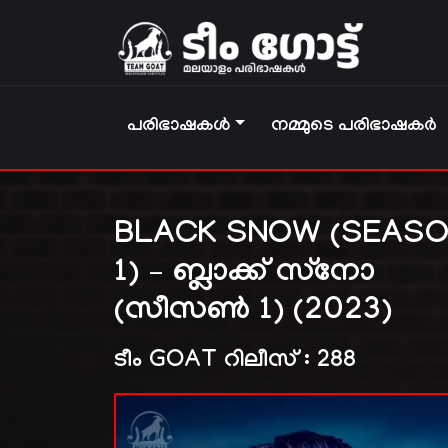
പരിഭാഷകൾ
നമ്മുടെ പരിഭാഷകർ
BLACK SNOW (SEAS
1) – ബ്ലാക്ക് സ്‌നോ
(സീസൺ 1) (2023)
ടീം GOAT റിലീസ് : 288