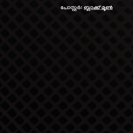
പോസ്റ്റർ:
ബ്ലാക്ക് മൂൺ