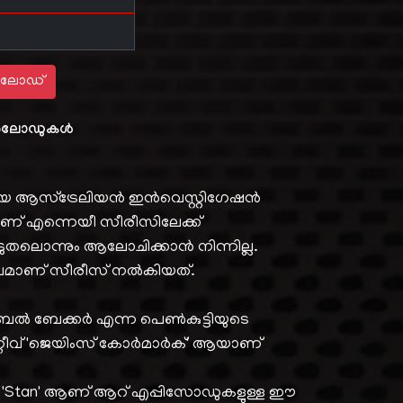
ലോഡ്
ലോഡുകൾ
നായ ആസ്‌ട്രേലിയൻ ഇൻവെസ്റ്റിഗേഷൻ
മാണ് എന്നെയീ സീരീസിലേക്ക്
ടുതലൊന്നും ആലോചിക്കാൻ നിന്നില്ല.
അനുഭവമാണ് സീരീസ് നൽകിയത്.
ൽ ബേക്കർ എന്ന പെൺകുട്ടിയുടെ
റ്റീവ് 'ജെയിംസ് കോർമാർക്' ആയാണ്
മായ 'Stan' ആണ് ആറ് എപ്പിസോഡുകളുള്ള ഈ