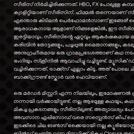
സീരിസ് നിർമിച്ചിരിക്കുന്നത്. HBO, FX പോലുള്ള ക
ക്വാളിറ്റിയാണ് സീരിസിന്. ഫിമ്മൽ തന്നെയാണ്
എന്തൊരു കിടിലൻ പെർഫോമൻസാണ് ഇങ്ങേര്! വൈക്
ആരാധകനായ ആളാണ് നിങ്ങളെങ്കിൽ, ഈ സീര
ഇരട്ടിയാവും. സീരിസിന്റെ ഏറ്റവും ആകർഷകമായ 
കരിമ്പിൻ തോട്ടങ്ങളും, പച്ചപ്പുൽ മൈതാനങ്ങളും, കടല
അനുഗ്രഹീതമായ ഒരു ഗ്രാമപ്രദേശത്താണ് കഥ നടക്കു
ഭംഗിയും സ്‌ക്രീനിൽ ആവാഹിച്ചു വച്ചിട്ടുണ്ട്. മ്യൂസിക്
വച്ചിരിക്കുന്നത്. ട്രാക്ക്സ് എല്ലാം കിടു. അത് പോല
ബാക്ക്ഗ്രൗണ്ട് സ്കോർ വൻ ഹെവിയാണ്.
ഒരു മർഡർ മിസ്റ്ററി എന്ന നിലയിലും, ഇമോഷണൽ ഡ
നന്നായി വർക്കായിട്ടുണ്ട്. നല്ല ആഴമുള്ള കഥയും, കഥ
മികച്ച പ്രകടനങ്ങളും സീരിസിലുണ്ട്. അത്യാവശ്യം പേസ
അവസാന എപ്പിസോഡ് വരെ സസ്പെൻസ് കീപ് ചെയ്യുന്നുണ്
ഇടക്കിടെ ചില ടേൺസ് ഒക്കെയായി നല്ല ക്യൂരിയോസ്റ്റിറ്റ