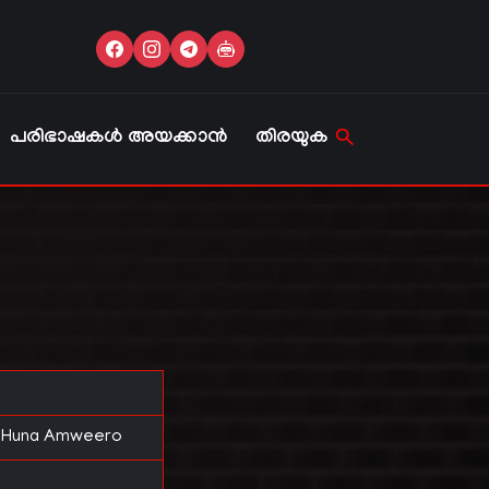
പരിഭാഷകൾ അയക്കാൻ
തിരയുക
n, Huna Amweero