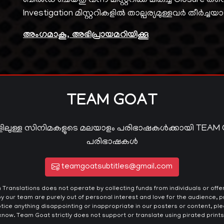
ബിൽഡ് ചെയ്തു വന്ന മിസ്റ്ററിക്ക് മികച്ച Closure 
Investigation മിസ്റ്ററികളിൽ താല്പര്യമുള്ളവർ തീർച്ചയായ
അംഗമാകൂ, അഭിപ്രായമറിയിക്കൂ
TEAM GOAT
ിലുള്ള സിനിമകളുടെ മലയാളം പരിഭാഷകൾക്കായി TEAM
പരിഭാഷകൾ
teamgoatsubtitles@gmail.com
ranslations does not operate by collecting funds from individuals or offeri
y our team are purely out of personal interest and love for the audience, pr
otice anything disappointing or inappropriate in our posters or content, plea
know. Team Goat strictly does not support or translate using pirated prints