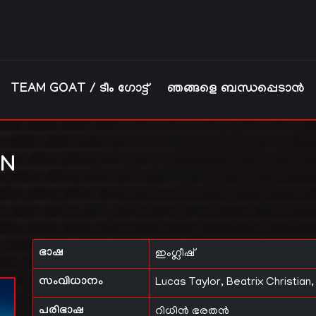
TEAM GOAT / ടീം ഗോട്ട്
ഞങ്ങളെ ബന്ധപ്പെടാൻ
ON
ഭാഷ
ഇംഗ്ലീഷ്
സംവിധാനം
Lucas Taylor, Beatrix Christia
പരിഭാഷ
റിധിൻ ഭരതൻ