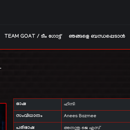
TEAM GOAT / ടീം ഗോട്ട്
ഞങ്ങളെ ബന്ധപ്പെടാൻ
–
ഭാഷ
ഹിന്ദി
സംവിധാനം
Anees Bazmee
പരിഭാഷ
അനന്തു ജെ എസ്