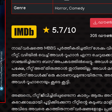
Genre
Horror, Comedy
ഡൗൺ
★
5.7/10
305
ഡൗൺ
നാല് വർഷത്തെ MBBS പുർത്തീകരിച്ചതിന് ശേഷം വ
റീറ്റ്. വഴിയിൽ വെച്ച് അവൾ റൂഹാൻ എന്ന ചെറുപ്പക്കാരന
സഞ്ചരിച്ചിരുന്ന ബസ് അപകടത്തിൽപ്പെട്ടു. അവൾ മരി
പക്ഷേ, റീറ്റ് അത് തിരുത്താൻ തുനിഞ്ഞില്ല. അവൾ മരിച്
അതിന് അവൾക്ക് ഒരു കാരണവുമുണ്ടായിരുന്നു. അത
അവൾ റൂഹാനെയും കൂടെ കൂട്ടി.
അങ്ങനെ, റീറ്റ് ജീവിച്ചിരിപ്പുണ്ടെന്ന കാര്യം ആരും
കുറേക്കാലമായി പൂട്ടിക്കിടക്കുന്ന റീറ്റിന്റെ കുടുംബ മ
അവിടെ അവരെ കാത്തിരുന്നത് വർഷങ്ങളോളം പ്രതിക