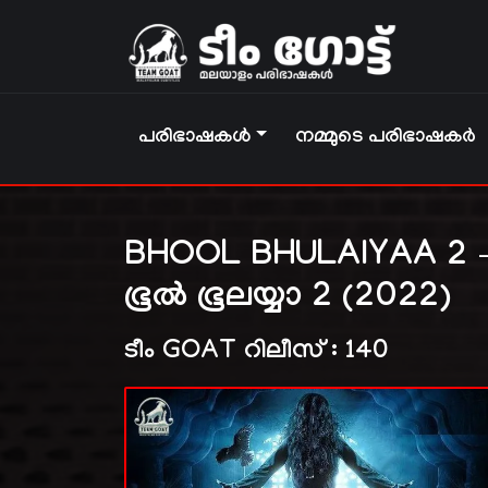
പരിഭാഷകൾ
നമ്മുടെ പരിഭാഷകർ
BHOOL BHULAIYAA 2 
ഭൂൽ ഭൂലയ്യാ 2 (2022)
ടീം GOAT റിലീസ് : 140