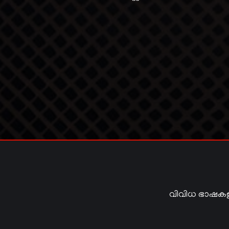
വിവിധ ഭാഷകള