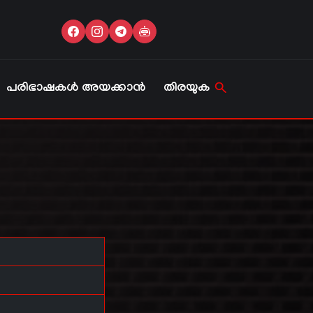
പരിഭാഷകൾ അയക്കാൻ
തിരയുക