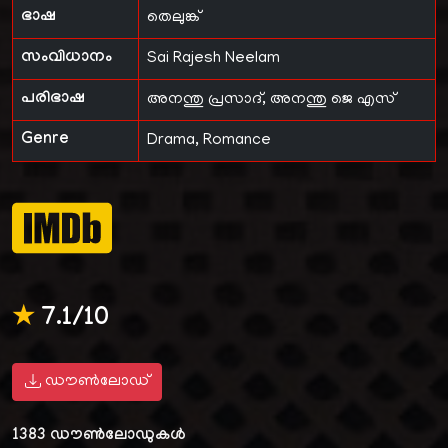
ഭാഷ
തെലുങ്ക്
സംവിധാനം
Sai Rajesh Neelam
പരിഭാഷ
അനന്തു പ്രസാദ്
,
അനന്തു ജെ എസ്
Genre
Drama, Romance
★
7.1/10
ഡൗൺലോഡ്
1383
ഡൗൺലോഡുകൾ