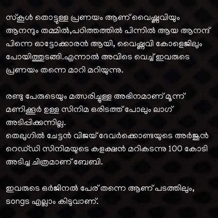
സ്കൂൾ തൊട്ടുള്ള പ്രണയം ആണ് വൈഷ്ണവിയും
ആനന്ദും തമ്മിൽ,പഠിത്തത്തിൽ പിന്നിൽ ആയ ആനന്ദ്
പിന്നെ ഓട്ടോക്കാരൻ ആയി, വൈഷ്ണവി കോളെജിലും
പോയിത്തുടങ്ങി.എന്നാൽ അവിടെ വെച്ച് ഇവരുടെ
പ്രണയം തന്നെ മാറി മറിയുന്നു.
രണ്ടു പേരുടെയും മത്സരിച്ചുള്ള അഭിനമാണ് മൂന്ന്
മണിക്കൂർ ഉള്ള സിനിമ ഒരിടത്ത് പോലും ലാഗ്
അടിപ്പിക്കുന്നില്ല.
തെലുഗിൽ ചേട്ടൻ വിജയ് ദേവർക്കൊണ്ടയുടെ അർജുൻ
റെഡ്‌ഡി സിനിമയുടെ കളക്ഷൻ മറികടന്നു 100 കോടി
അടിച്ച ചിത്രമാണ് ബേബി.
ഇവരുടെ ഒർജിനൽ പേര് തന്നെ ആണ് പടത്തിലും,
songs എല്ലാം കിടുവാണ്.