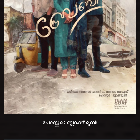
പോസ്റ്റർ:
ബ്ലാക്ക് മൂൺ