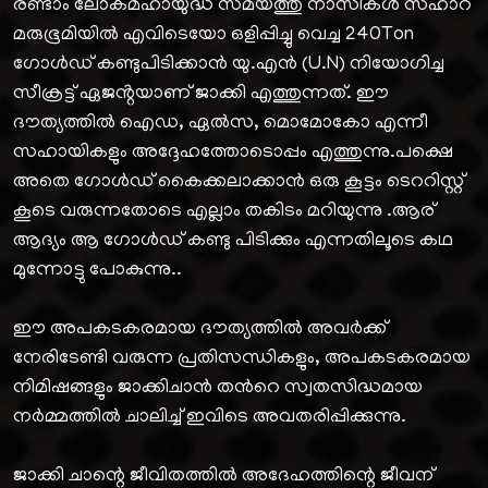
രണ്ടാം ലോകമഹായുദ്ധ സമയത്തു നാസികൾ സഹാറ
മരുഭൂമിയിൽ എവിടെയോ ഒളിപ്പിച്ചു വെച്ച 240Ton
ഗോൾഡ് കണ്ടുപിടിക്കാൻ യു.എൻ (U.N) നിയോഗിച്ച
സീക്രട്ട് ഏജൻ്റയാണ് ജാക്കി എത്തുന്നത്. ഈ
ദൗത്യത്തിൽ ഐഡ, ഏൽസ, മൊമോകോ എന്നീ
സഹായികളും അദ്ദേഹത്തോടൊപ്പം എത്തുന്നു.പക്ഷെ
അതെ ഗോൾഡ് കൈക്കലാക്കാൻ ഒരു കൂട്ടം ടെററിസ്റ്റ്
കൂടെ വരുന്നതോടെ എല്ലാം തകിടം മറിയുന്നു .ആര്
ആദ്യം ആ ഗോൾഡ് കണ്ടു പിടിക്കും എന്നതിലൂടെ കഥ
മുന്നോട്ടു പോകുന്നു..
ഈ അപകടകരമായ ദൗത്യത്തിൽ അവർക്ക്
നേരിടേണ്ടി വരുന്ന പ്രതിസന്ധികളും, അപകടകരമായ
നിമിഷങ്ങളും ജാക്കിചാൻ തൻറെ സ്വതസിദ്ധമായ
നർമ്മത്തിൽ ചാലിച്ച് ഇവിടെ അവതരിപ്പിക്കുന്നു.
ജാക്കി ചാന്റെ ജീവിതത്തിൽ അദേഹത്തിന്റെ ജീവന്