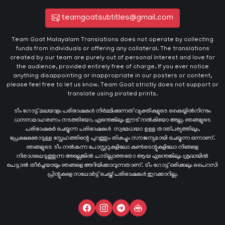
teamgoatsubtitles@gmail.com
Team Goat Malayalam Translations does not operate by collecting
funds from individuals or offering any collateral. The translations
created by our team are purely out of personal interest and love for
the audience, provided entirely free of charge. If you ever notice
anything disappointing or inappropriate in our posters or content,
please feel free to let us know. Team Goat strictly does not support or
translate using pirated prints.
ടീം ഗോട്ട് മലയാളം പരിഭാഷകൾ നിർമ്മിക്കുന്നത് വ്യക്തികളുടെ കൈയ്യില്‍നിന്നും
ധനസമാഹരണം നടത്തിയോ, എന്തെങ്കിലും ഈട് നൽകിയോ അല്ല. ഞങ്ങളുടെ
പരിഭാഷകർ ചെയ്യുന്ന പരിഭാഷകള്‍ സ്വമേധയാ ഉള്ള താത്പര്യത്തിലും,
പ്രേക്ഷകരോടുള്ള സ്നേഹത്തിന്റെ പുറത്തും തികച്ചും സൗജന്യമായി ചെയ്യുന്ന ഒന്നാണ്.
ഞങ്ങളുടെ ടീം നൽകുന്ന പോസ്റ്ററുകളിലോ കൺടെന്റുകളിലോ നിങ്ങളെ
നിരാശപ്പെടുത്തുന്ന അല്ലെങ്കിൽ പാടില്ലാത്തതോ ആയ എന്തെങ്കിലും ശ്രദ്ധയിൽ
പെട്ടാൽ തീർച്ചയായും ഞങ്ങളെ അറിയിക്കാവുന്നതാണ്. ടീം ഗോട്ട് ഒരിക്കലും പൈറസി
പ്രിന്റുകളെ സപ്പോർട്ട് ചെയ്ത് പരിഭാഷകൾ ഇറക്കാറില്ല.