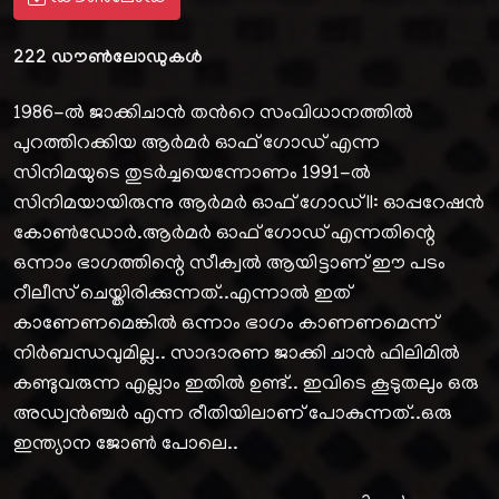
222
ഡൗൺലോഡുകൾ
1986-ൽ ജാക്കിചാൻ തൻറെ സംവിധാനത്തിൽ
പുറത്തിറക്കിയ ആർമർ ഓഫ് ഗോഡ് എന്ന
സിനിമയുടെ തുടർച്ചയെന്നോണം 1991-ൽ
സിനിമയായിരുന്നു ആർമർ ഓഫ് ഗോഡ് II: ഓപ്പറേഷൻ
കോൺഡോർ.ആർമർ ഓഫ് ഗോഡ് എന്നതിന്റെ
ഒന്നാം ഭാഗത്തിന്റെ സീക്വൽ ആയിട്ടാണ് ഈ പടം
റീലീസ് ചെയ്തിരിക്കുന്നത്..എന്നാൽ ഇത്
കാണേണമെങ്കിൽ ഒന്നാം ഭാഗം കാണണമെന്ന്
നിർബന്ധവുമില്ല.. സാദാരണ ജാക്കി ചാൻ ഫിലിമിൽ
കണ്ടുവരുന്ന എല്ലാം ഇതിൽ ഉണ്ട്.. ഇവിടെ കൂടുതലും ഒരു
അഡ്വൻഞ്ചർ എന്ന രീതിയിലാണ് പോകുന്നത്..ഒരു
ഇന്ത്യാന ജോൺ പോലെ..