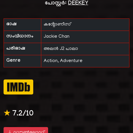
പോസ്റ്റർ:
DEEKEY
ഭാഷ
കൻ്റോണീസ്
സംവിധാനം
Jackie Chan
പരിഭാഷ
അലൻ J2 പാലാ
Genre
Action, Adventure
★
7.2/10
ഡൗൺലോഡ്