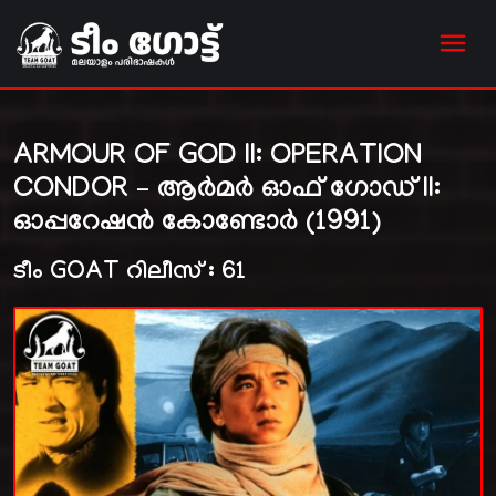
ARMOUR OF GOD II: OPERATION
CONDOR – ആർമർ ഓഫ് ഗോഡ് II:
ഓപ്പറേഷൻ കോണ്ടോർ (1991)
ടീം GOAT റിലീസ് : 61