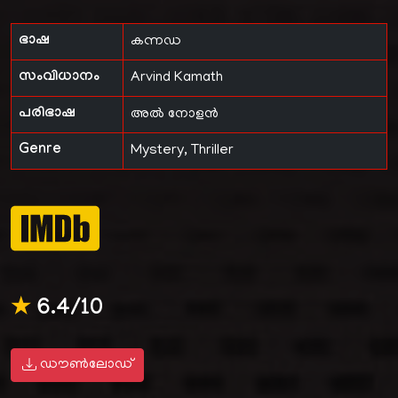
ഭാഷ
കന്നഡ
സംവിധാനം
Arvind Kamath
പരിഭാഷ
അൽ നോളൻ
Genre
Mystery, Thriller
★
6.4/10
ഡൗൺലോഡ്