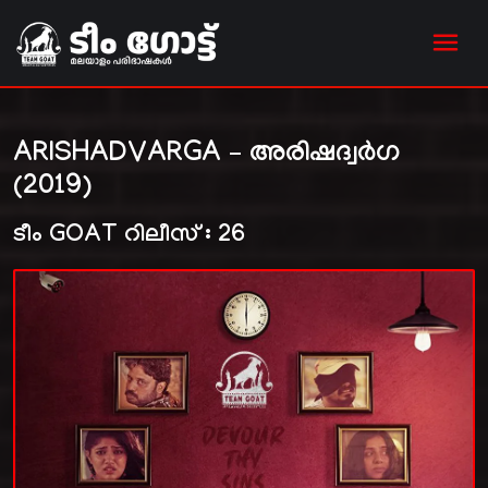
ARISHADVARGA – അരിഷദ്വർഗ
(2019)
ടീം GOAT റിലീസ് : 26