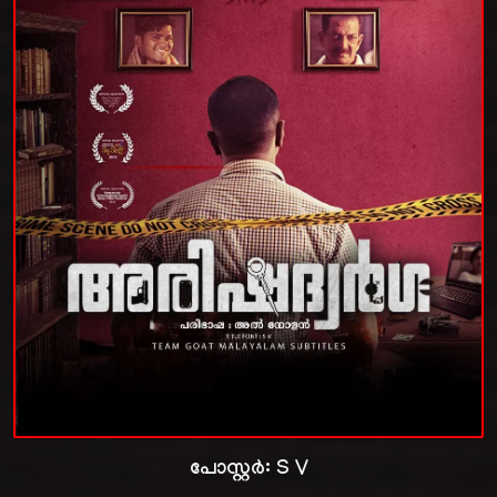
പോസ്റ്റർ:
S V