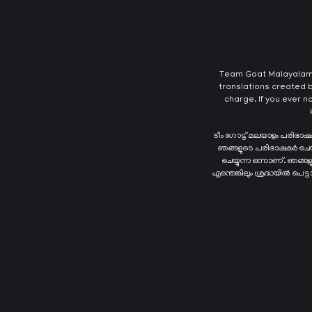
Team Goat Malayalam T
translations created b
charge. If you ever n
ടീം ഗോട്ട് മലയാളം പരിഭാ
ഞങ്ങളുടെ പരിഭാഷകർ ചെയ്യു
ചെയ്യുന്ന ഒന്നാണ്. ഞങ്
എന്തെങ്കിലും ശ്രദ്ധയിൽ പെട