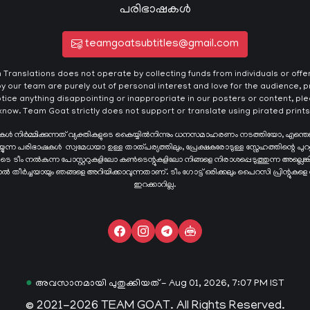
പരിഭാഷകൾ
teamgoatsubtitles@gmail.com
ranslations does not operate by collecting funds from individuals or offeri
y our team are purely out of personal interest and love for the audience, pr
otice anything disappointing or inappropriate in our posters or content, plea
know. Team Goat strictly does not support or translate using pirated prints
ഷകൾ നിർമ്മിക്കുന്നത് വ്യക്തികളുടെ കൈയ്യില്‍നിന്നും ധനസമാഹരണം നടത്തിയോ, എന്തെ
ന്ന പരിഭാഷകള്‍ സ്വമേധയാ ഉള്ള താത്പര്യത്തിലും, പ്രേക്ഷകരോടുള്ള സ്നേഹത്തിന്റെ പുറ
ങളുടെ ടീം നൽകുന്ന പോസ്റ്ററുകളിലോ കൺടെന്റുകളിലോ നിങ്ങളെ നിരാശപ്പെടുത്തുന്ന അല്ല
്ടാൽ തീർച്ചയായും ഞങ്ങളെ അറിയിക്കാവുന്നതാണ്. ടീം ഗോട്ട് ഒരിക്കലും പൈറസി പ്രിന്റുകളെ
ഇറക്കാറില്ല.
●
അവസാനമായി പുതുക്കിയത് - Aug 01, 2026, 7:07 PM IST
© 2021-2026 TEAM GOAT. All Rights Reserved.