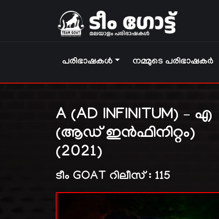
പരിഭാഷകൾ
നമ്മുടെ പരിഭാഷകർ
A (AD INFINITUM) – എ
(ആഡ് ഇൻഫിനിറ്റം)
(2021)
ടീം GOAT റിലീസ് : 115