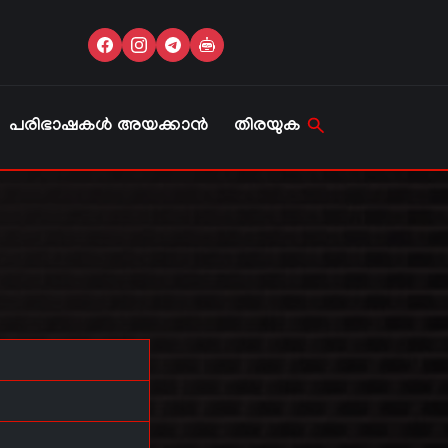
പരിഭാഷകൾ അയക്കാൻ
തിരയുക