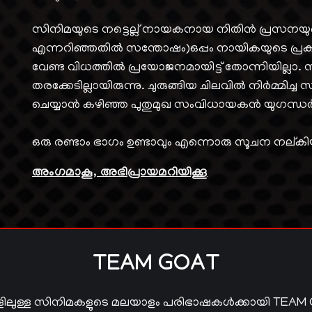
സിനിമയുടെ നട്ടെല്ല് നായകനായ നിതിൻ പ്രസനയ
എന്നറിഞ്ഞതിൽ സന്തോഷം)ഒപ്പം നായികയുടെ പ്രകടന
വേണ്ട വിധത്തിൽ പ്രയോജനമായിട്ട് തോന്നിയില്ലാ. സ
തരക്കേടില്ലായിരുന്നു. ചുരുങ്ങിയ ചിലവിൽ നിർമ്മിച്ച 
ചെയ്യാൻ കഴിഞ്ഞ പുതുമുഖ സംവിധായകൻ യുഗന്ധർ
ഒരു രണ്ടാം ഭാഗം ഉണ്ടാവും എന്നൊരു സൂചന നല്
അംഗമാകൂ, അഭിപ്രായമറിയിക്കൂ
TEAM GOAT
ിലുള്ള സിനിമകളുടെ മലയാളം പരിഭാഷകൾക്കായി TEAM