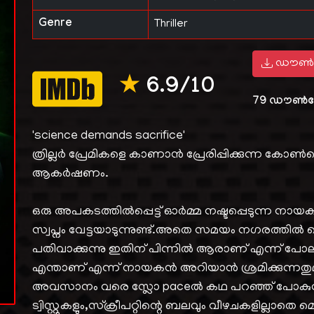
Genre
Thriller
ഡൗൺ
★
6.9/10
79
ഡൗൺല
'science demands sacrifice'
ത്രില്ലർ പ്രേമികളെ കാണാൻ പ്രേരിപ്പിക്കുന്ന കോൺ
ആകർഷണം.
ഒരു അപകടത്തിൽപ്പെട്ട് ഓർമ്മ നഷ്ടപ്പെടുന്ന 
സ്വപ്നം വേട്ടയാടുന്നുണ്ട്.അതെ സമയം നഗരത്തിൽ കൊ
പതിവാക്കുന്നു ഇതിന് പിന്നിൽ ആരാണ് എന്ന് പോലീ
എന്താണ് എന്ന് നായകൻ അറിയാൻ ശ്രമിക്കുന്നതുമ
അവസാനം വരെ സ്ലോ paceൽ കഥ പറഞ്ഞ് പോകുന്
ട്വിസ്റ്റുകളും,സ്ക്രീപറ്റിന്റെ ബലവും വീഴചകളില്ലാതെ