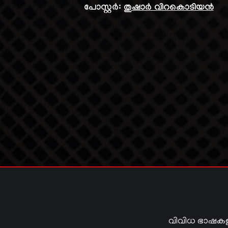
പോസ്റ്റർ:
തുഷാർ വിറകൊടിയൻ
വിവിധ ഭാഷകള