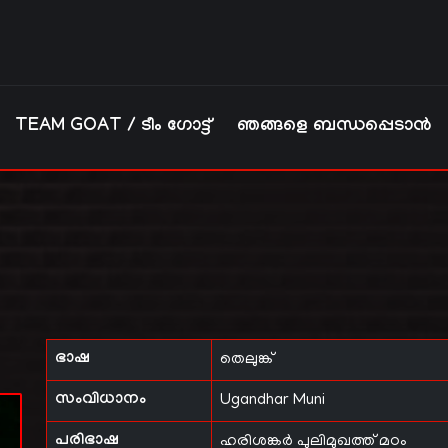
TEAM GOAT / ടീം ഗോട്ട്
ഞങ്ങളെ ബന്ധപ്പെടാൻ
ഭാഷ
തെലുങ്ക്
സംവിധാനം
Ugandhar Muni
പരിഭാഷ
ഹരിശങ്കർ പുലിമുഖത്ത് മഠം