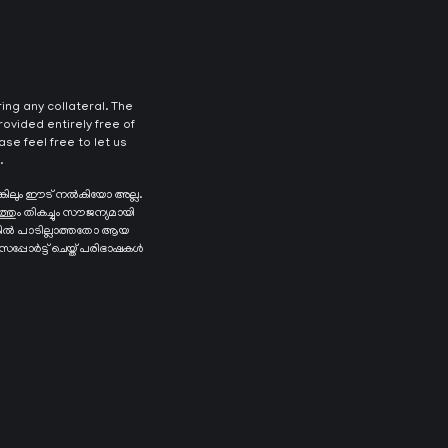
ng any collateral. The
ovided entirely free of
se feel free to let us
.
ങ്കിലും ഈട് നൽകിയോ അല്ല.
ത്തും തികച്ചും സൗജന്യമായി
െങ്കിൽ പാടില്ലാത്തതോ ആയ
 സപ്പോർട്ട് ചെയ്ത് പരിഭാഷകൾ